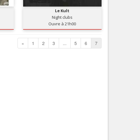
Nice le Carré d’Or
Services
Le Kult
Nice Aéroport
Night clubs
Tourisme, ...
Ouvre à 21h00
«
1
2
3
...
5
6
7