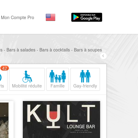
Mon Compte Pro
Par activité
Par quartiers
s - Bars à salades - Bars à cocktails - Bars à soupes
Nice Promenade des Angl
Séjourner
Hôtels, ...
Nice Promenade du Paillo
42
Visiter
Nice le Port
Musées, ...
ts
Mobilité réduite
Famille
Gay-friendly
Nice le Vieux Nice
Sortir
Nice le Coeur de Ville
Restaurants, ...
Nice les Collines Niçoises
Commerces
Mode, ...
Nice le petit Marais Niçois
Loisirs
Nice la plaine du Var
Plages, sports, ...