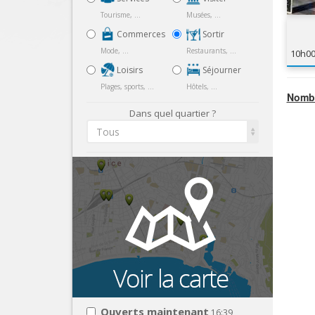
Tourisme, ...
Musées, ...
Commerces
Sortir
Mode, ...
Restaurants, ...
10h0
Loisirs
Séjourner
Plages, sports, ...
Hôtels, ...
Nombr
Dans quel quartier ?
Tous
Ouverts maintenant
16:39