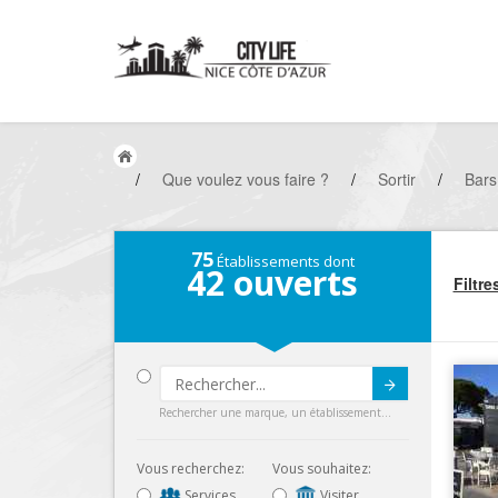
/
Que voulez vous faire ?
/
Sortir
/
Bars
75
Établissements dont
42
ouverts
Filtre
Submit
Rechercher une marque, un établissement...
Vous recherchez:
Vous souhaitez:
Services
Visiter