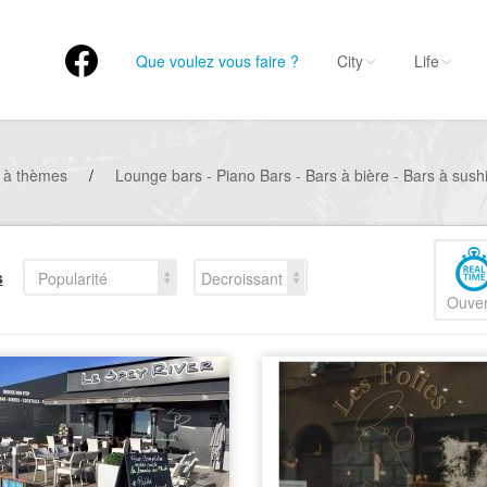
Que voulez vous faire ?
City
Life
 à thèmes
/
Lounge bars - Piano Bars - Bars à bière - Bars à sushi
s
Popularité
Decroissant
Ouver