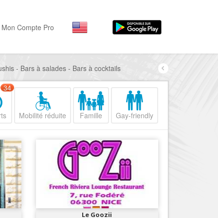
Mon Compte Pro
shis - Bars à salades - Bars à cocktails
Par activité
Par quartiers
Nice Promenade des Angl
Séjourner
34
Hôtels, ...
Nice Promenade du Paillo
ts
Mobilité réduite
Famille
Gay-friendly
Visiter
Nice le Port
Musées, ...
Nice le Vieux Nice
Sortir
Nice le Coeur de Ville
Restaurants, ...
Nice les Collines Niçoises
Commerces
Mode, ...
Nice le petit Marais Niçois
Loisirs
Nice la plaine du Var
Le Goozii
Plages, sports, ...