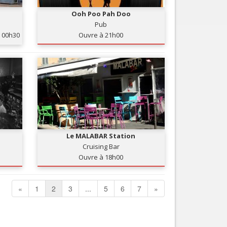
Ooh Poo Pah Doo
Pub
00h30
Ouvre à 21h00
Le MALABAR Station
Cruising Bar
Ouvre à 18h00
«
1
2
3
...
5
6
7
»