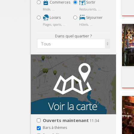
Commerces
Sortir
Mode, ...
Restaurants, ...
Loisirs
Séjourner
Plages, sports, ...
Hôtels, ...
Dans quel quartier ?
Tous
Ouverts maintenant
11:34
Bars à thèmes