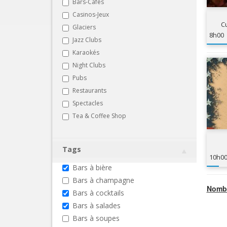
Bars-Cafés
Casinos-Jeux
C
Glaciers
8h00
Jazz Clubs
Karaokés
Night Clubs
Pubs
Restaurants
Spectacles
Tea & Coffee Shop
Tags
10h0
Bars à bière
Bars à champagne
Nombr
Bars à cocktails
Bars à salades
Bars à soupes