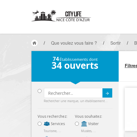
/
Que voulez vous faire ?
/
Sortir
/
B
74
Établissements dont
34
ouverts
Filtre
Submit
Rechercher une marque, un établissement...
Vous recherchez:
Vous souhaitez:
Services
Visiter
Tourisme, ...
Musées, ...