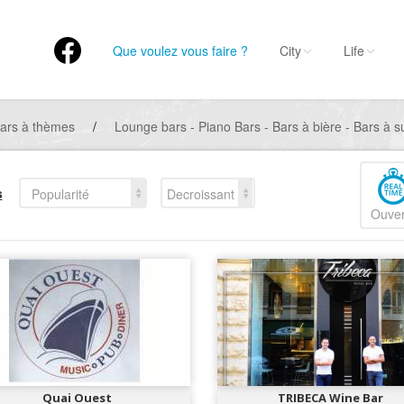
Que voulez vous faire ?
City
Life
ars à thèmes
/
Lounge bars - Piano Bars - Bars à bière - Bars à su
s
Popularité
Decroissant
Ouver
Quai Ouest
TRIBECA Wine Bar