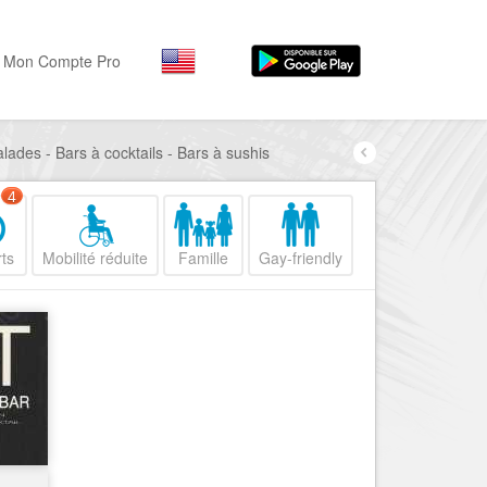
Mon Compte Pro
lades - Bars à cocktails - Bars à sushis
Par activité
Par quartiers
Nice Promenade des Angl
Séjourner
4
Hôtels, ...
Nice Promenade du Paillo
ts
Mobilité réduite
Famille
Gay-friendly
Visiter
Nice le Port
Musées, ...
Nice le Vieux Nice
Sortir
Nice le Coeur de Ville
Restaurants, ...
Nice les Collines Niçoises
Commerces
Mode, ...
Nice le petit Marais Niçois
Loisirs
Nice la plaine du Var
Plages, sports, ...