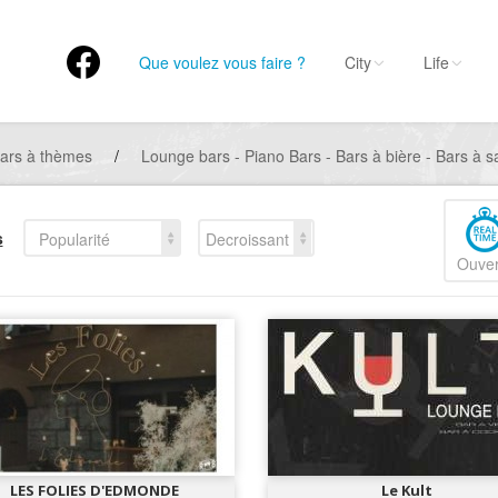
Que voulez vous faire ?
City
Life
ars à thèmes
/
Lounge bars - Piano Bars - Bars à bière - Bars à sa
s
Popularité
Decroissant
Ouver
LES FOLIES D'EDMONDE
Le Kult