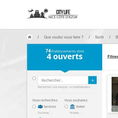
/
Que voulez vous faire ?
/
Sortir
/
B
74
Établissements dont
4
ouverts
Filtre
Submit
Rechercher une marque, un établissement...
Vous recherchez:
Vous souhaitez:
Services
Visiter
Tourisme, ...
Musées, ...