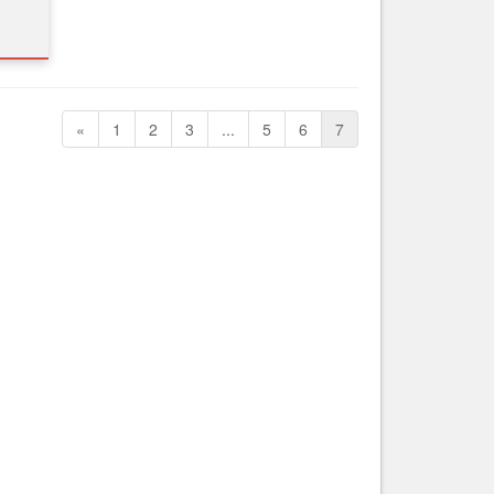
Nice le Carré d’Or
Services
Nice Aéroport
Tourisme, ...
«
1
2
3
...
5
6
7