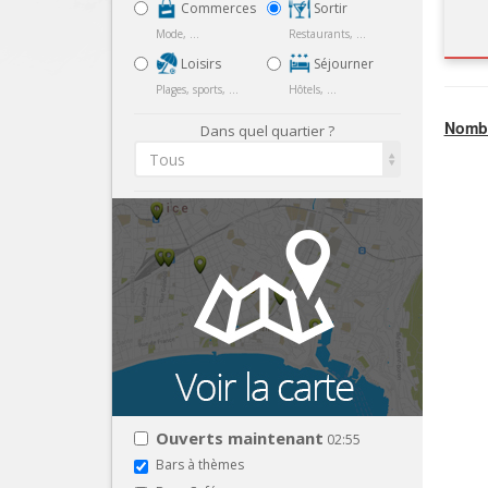
Commerces
Sortir
Mode, ...
Restaurants, ...
Loisirs
Séjourner
Plages, sports, ...
Hôtels, ...
Nombr
Dans quel quartier ?
Tous
Ouverts maintenant
02:55
Bars à thèmes