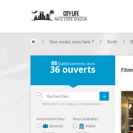
/
Que voulez vous faire ?
/
Sortir
/
B
88
Établissements dont
36
ouverts
Filtre
Submit
Rechercher une marque, un établissement...
Vous recherchez:
Vous souhaitez:
Services
Visiter