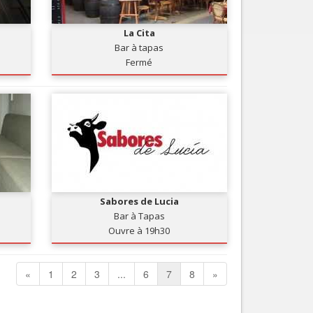
La Cita
Bar à tapas
Fermé
Sabores de Lucia
Bar à Tapas
Ouvre à 19h30
«
1
2
3
...
6
7
8
»