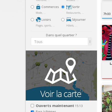
Tourisme, ...
Musées, ...
Commerces
Sortir
Mode, ...
Restaurants, ...
7h00
Loisirs
Séjourner
Plages, sports, ...
Hôtels, ...
Dans quel quartier ?
Tous
L
Ouverts maintenant
15:13
Bars à thèmes