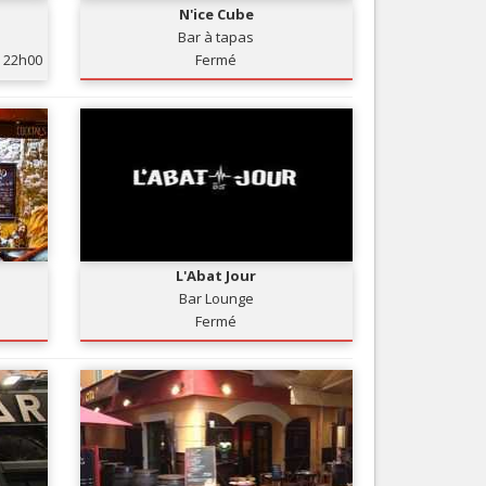
N'ice Cube
Nice le Carré d’Or
Services
Bar à tapas
Nice Aéroport
22h00
Fermé
Tourisme, ...
L'Abat Jour
Bar Lounge
Fermé