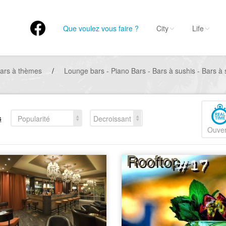
Que voulez vous faire ?
City
Life
ars à thèmes
/
Lounge bars - Piano Bars - Bars à sushis - Bars à s
s
Popularité
Decroissant
Ouver