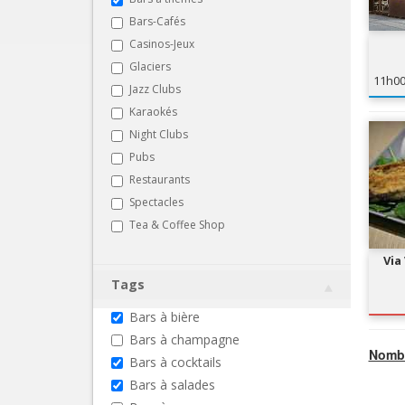
Bars-Cafés
Casinos-Jeux
Glaciers
11h0
Jazz Clubs
Karaokés
Night Clubs
Pubs
Restaurants
Spectacles
Tea & Coffee Shop
Via
Tags
Bars à bière
Bars à champagne
Nombr
Bars à cocktails
Bars à salades