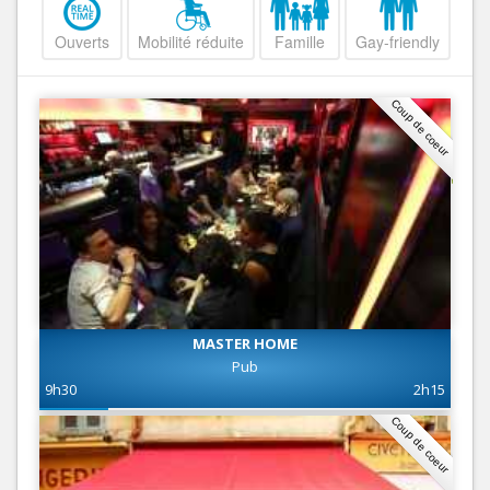
Ouverts
Mobilité réduite
Famille
Gay-friendly
Coup de coeur
MASTER HOME
Pub
9h30
2h15
Coup de coeur