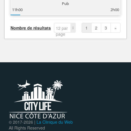
Pub
11h00
2h00
Nombre de résultats
1
2
3
»
12 par
page
© 2017-
2026 |
La Clinique du Web
All Rights Reserved