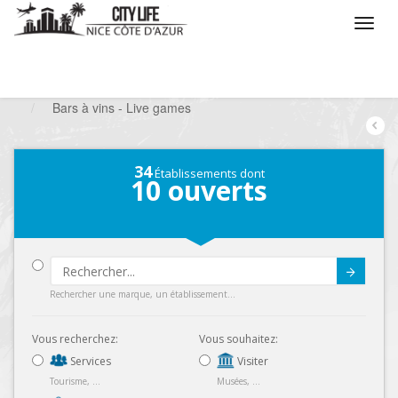
/
Que voulez vous faire ?
/
Sortir
/
Bars à thèmes
/
Bars à vins - Live games
34
Établissements dont
10
ouverts
Submit
Rechercher une marque, un établissement...
Vous recherchez:
Vous souhaitez:
Services
Visiter
Tourisme, ...
Musées, ...