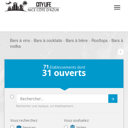
/
Que voulez vous faire ?
/
Sortir
/
Bars à thèmes
/
Bars à vins - Bars à cocktails - Bars à bière - Rooftops - Bars à
vodka
71
Établissements dont
31
ouverts
Submit
Rechercher une marque, un établissement...
Vous recherchez:
Vous souhaitez:
Services
Visiter