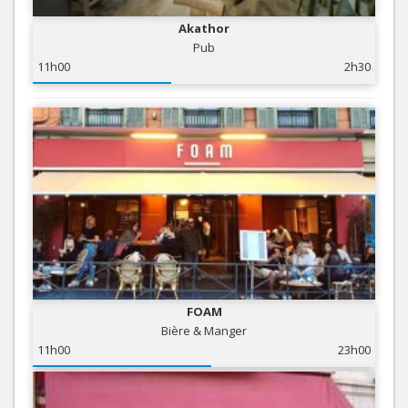
Akathor
Pub
11h00
2h30
FOAM
Bière & Manger
11h00
23h00