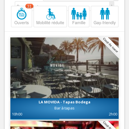
Decroissant
31
Ouverts
Mobilité réduite
Famille
Gay-friendly
Coup de coeur
LA MOVIDA - Tapas Bodega
Bar à tapas
10h00
2h00
Coup de coeur