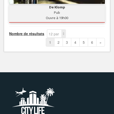
De Klomp
Pub
Ouvre à 19h00
Nombre de résultats
12 par
page
1
2
3
4
5
6
»