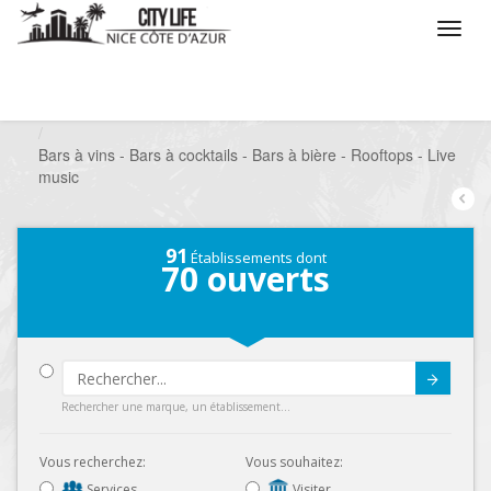
/
Que voulez vous faire ?
/
Sortir
/
Bars à thèmes
/
Bars à vins - Bars à cocktails - Bars à bière - Rooftops - Live
music
91
Établissements dont
70
ouverts
Submit
Rechercher une marque, un établissement...
Vous recherchez:
Vous souhaitez:
Services
Visiter