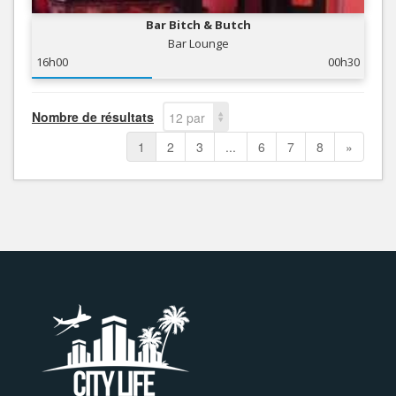
Bar Bitch & Butch
Bar Lounge
16h00
00h30
Nombre de résultats
12 par
page
1
2
3
...
6
7
8
»