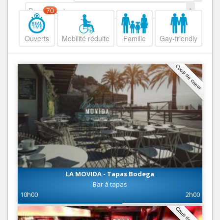
Decroissant
70
Ouverts
Mobilité réduite
Famille
Gay-friendly
Coup de coeur
LA MOVIDA - Tapas Bodega
Bar à tapas
10h00
2h00
Coup de coeur