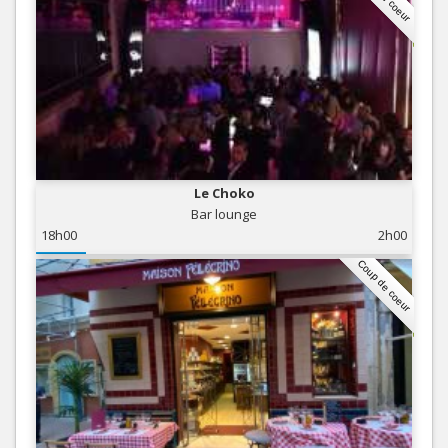
Le Choko
Bar lounge
18h00
2h00
Coup de coeur