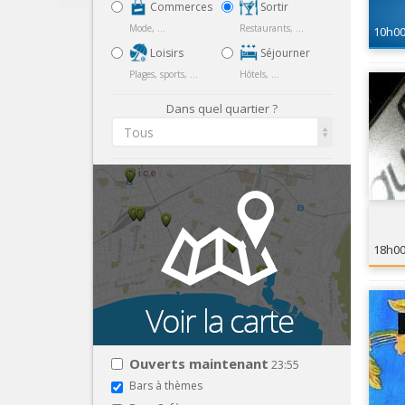
Commerces
Sortir
Mode, ...
Restaurants, ...
10h0
Loisirs
Séjourner
Plages, sports, ...
Hôtels, ...
Dans quel quartier ?
Tous
18h0
Ouverts maintenant
23:55
Bars à thèmes