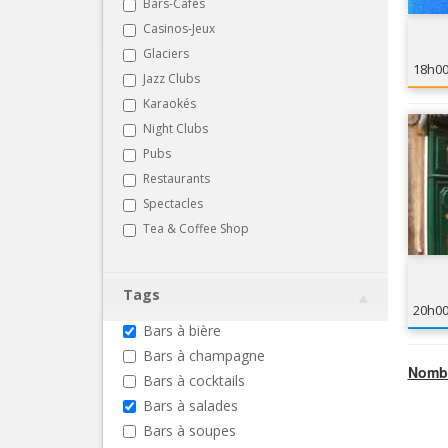
Bars-Cafés
Casinos-Jeux
Glaciers
18h0
Jazz Clubs
Karaokés
Night Clubs
Pubs
Restaurants
Spectacles
Tea & Coffee Shop
Tags
20h0
Bars à bière
Bars à champagne
Nombr
Bars à cocktails
Bars à salades
Bars à soupes