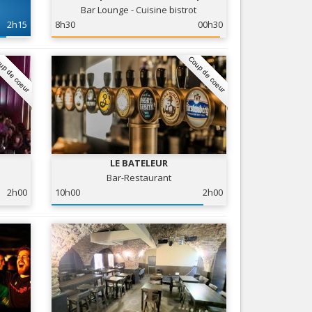
Bar Lounge - Cuisine bistrot
Nice le Carré d’Or
Services
2h15
8h30
00h30
Nice Aéroport
Tourisme, ...
up de coeur
Coup de coeur
LE BATELEUR
Bar-Restaurant
2h00
10h00
2h00