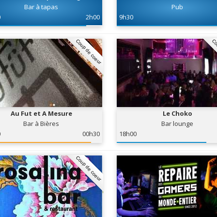
Bar à tapas
Pub
0
2h00
9h30
Coup de coeur
Co
Au Fut et A Mesure
Le Choko
Bar à Bières
Bar lounge
0
00h30
18h00
Coup de coeur