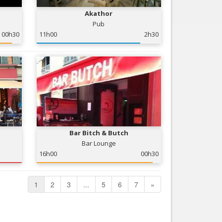
Akathor
Pub
00h30
11h00
2h30
Bar Bitch & Butch
Bar Lounge
16h00
00h30
1
2
3
...
5
6
7
»