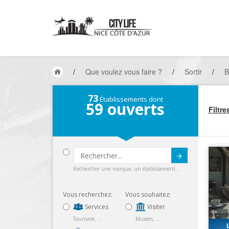
/
Que voulez vous faire ?
/
Sortir
/
B
73
Établissements dont
59
ouverts
Filtre
Submit
Rechercher une marque, un établissement...
Vous recherchez:
Vous souhaitez:
Services
Visiter
Tourisme, ...
Musées, ...