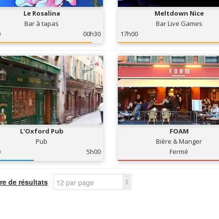
Le Rosalina
Meltdown Nice
Bar à tapas
Bar Live Games
0
00h30
17h00
L'Oxford Pub
FOAM
Pub
Bière & Manger
0
5h00
Fermé
e de résultats
12 par page