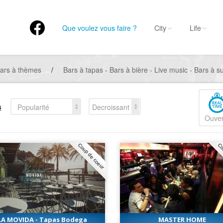
Que voulez vous faire ?
City
Life
ars à thèmes
/
Bars à tapas - Bars à bière - Live music - Bars à s
s
Popularité
Decroissant
Ouver
Coup de coeur
Co
LA MOVIDA - Tapas Bodega
MASTER HOME