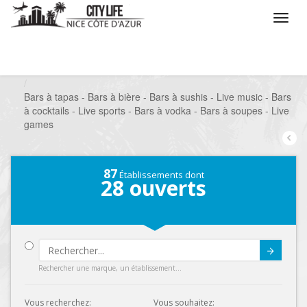
/
Que voulez vous faire ?
/
Sortir
/
Bars à thèmes
/
Bars à tapas - Bars à bière - Bars à sushis - Live music - Bars
à cocktails - Live sports - Bars à vodka - Bars à soupes - Live
games
87
Établissements dont
28
ouverts
Submit
Rechercher une marque, un établissement...
Vous recherchez:
Vous souhaitez: