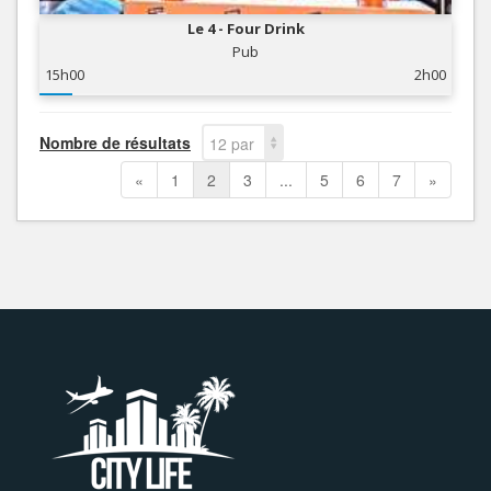
Le 4 - Four Drink
Pub
15h00
2h00
Nombre de résultats
12 par
page
«
1
2
3
...
5
6
7
»