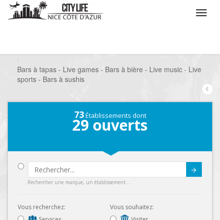
/
Que voulez vous faire ?
/
Sortir
/
Bars à thèmes
/
Bars à tapas - Live games - Bars à bière - Live music - Live
sports - Bars à sushis
73
Établissements dont
29
ouverts
Submit
Rechercher une marque, un établissement...
Vous recherchez:
Vous souhaitez:
Services
Visiter