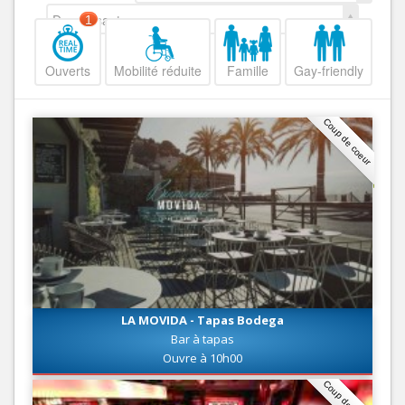
Decroissant
1
Ouverts
Mobilité réduite
Famille
Gay-friendly
Coup de coeur
LA MOVIDA - Tapas Bodega
Bar à tapas
Ouvre à 10h00
Coup de coeur