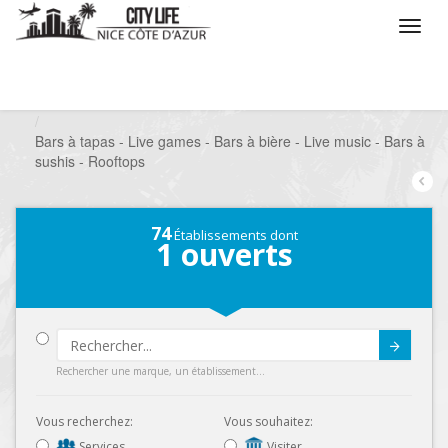
/
Que voulez vous faire ?
/
Sortir
/
Bars à thèmes
/
Bars à tapas - Live games - Bars à bière - Live music - Bars à
sushis - Rooftops
74
Établissements dont
1
ouverts
Submit
Rechercher une marque, un établissement...
Vous recherchez:
Vous souhaitez:
Services
Visiter