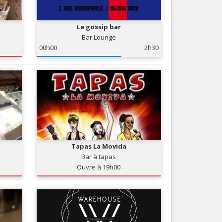
Nice le Carré d’Or
Services
Nice Aéroport
Le gossip bar
Tourisme, ...
Bar Lounge
00h00
2h30
Tapas La Movida
Bar à tapas
Ouvre à 19h00