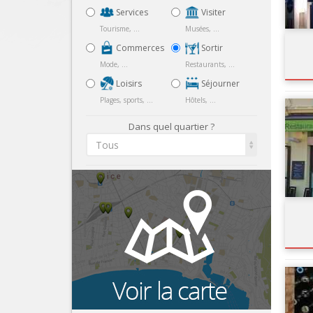
Services
Visiter
Tourisme, ...
Musées, ...
Commerces
Sortir
Mode, ...
Restaurants, ...
Loisirs
Séjourner
Plages, sports, ...
Hôtels, ...
Dans quel quartier ?
Tous