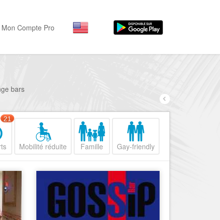
Mon Compte Pro
Par activité
Par quartiers
Nice Promenade des Angl
Séjourner
nge bars
Hôtels, ...
Nice Promenade du Paillo
Visiter
21
Nice le Port
Musées, ...
Nice le Vieux Nice
ts
Mobilité réduite
Famille
Gay-friendly
Sortir
Nice le Coeur de Ville
Restaurants, ...
Nice les Collines Niçoises
Commerces
Mode, ...
Nice le petit Marais Niçois
Loisirs
Nice la plaine du Var
Plages, sports, ...