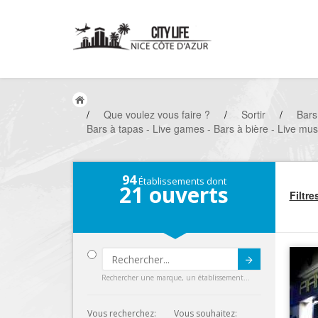
/
Que voulez vous faire ?
/
Sortir
/
Bars
Bars à tapas - Live games - Bars à bière - Live mu
94
Établissements dont
21
ouverts
Filtre
Submit
Rechercher une marque, un établissement...
Vous recherchez:
Vous souhaitez: