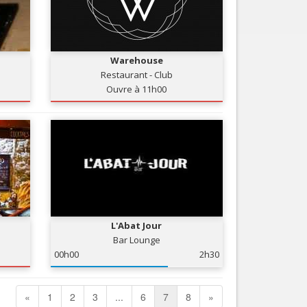
Warehouse
Restaurant - Club
Ouvre à 11h00
L'Abat Jour
Bar Lounge
00h00
2h30
«
1
2
3
...
6
7
8
»