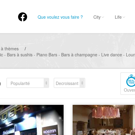
Que voulez vous faire ?
City
Life
 à thèmes
/
sic - Bars à sushis - Piano Bars - Bars à champagne - Live dance - Lou
s
Popularité
Decroissant
Ouver