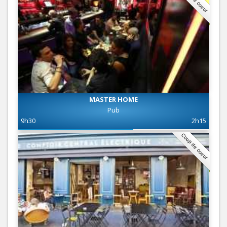
MASTER HOME
Pub
9h30
2h15
Coup de coeur