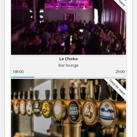
Le Choko
Bar lounge
18h00
2h00
Coup de coeur