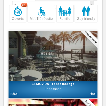
Decroissant
61
Ouverts
Mobilité réduite
Famille
Gay-friendly
Coup de coeur
LA MOVIDA - Tapas Bodega
Bar à tapas
10h00
2h00
Coup de coeur