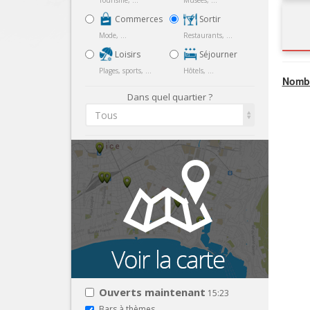
Tourisme, ...
Musées, ...
Commerces
Sortir
Mode, ...
Restaurants, ...
Loisirs
Séjourner
Plages, sports, ...
Hôtels, ...
Nombr
Dans quel quartier ?
Tous
Ouverts maintenant
15:23
Bars à thèmes