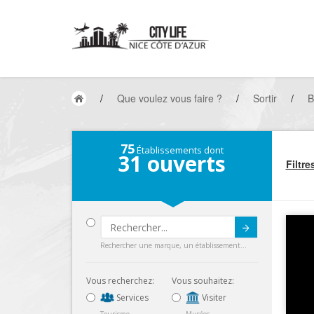
/
Que voulez vous faire ?
/
Sortir
/
B
75
Établissements dont
31
ouverts
Filtre
Submit
Rechercher une marque, un établissement...
Vous recherchez:
Vous souhaitez:
Services
Visiter