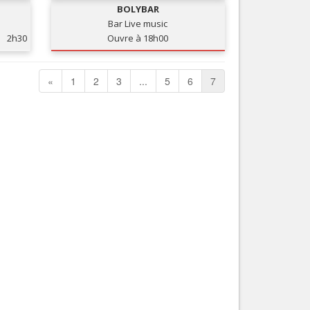
BOLYBAR
Nice le Carré d’Or
Services
Bar Live music
Nice Aéroport
2h30
Ouvre à 18h00
Tourisme, ...
«
1
2
3
...
5
6
7