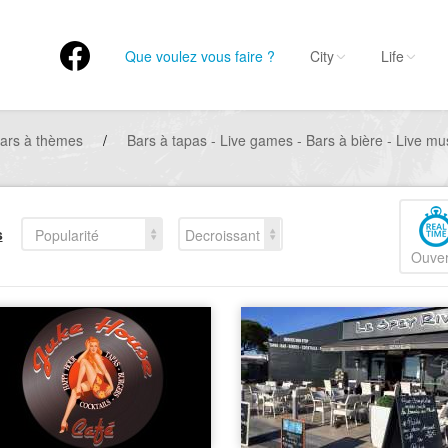
Que voulez vous faire ?
City
Life
ars à thèmes
/
Bars à tapas - Live games - Bars à bière - Live m
s
Popularité
Decroissant
Ouver