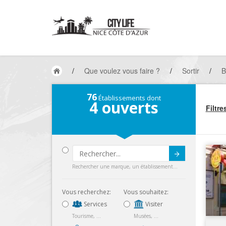
/
Que voulez vous faire ?
/
Sortir
/
B
76
Établissements dont
4
ouverts
Filtre
Submit
Rechercher une marque, un établissement...
Vous recherchez:
Vous souhaitez:
Services
Visiter
Tourisme, ...
Musées, ...