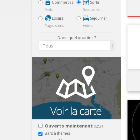
Commerces
Sortir
Mode, ...
Restaurants, ...
Loisirs
Séjourner
Plages, sports, ...
Hôtels, ...
Dans quel quartier ?
Tous
Ouverts maintenant
02:31
Bars à thèmes