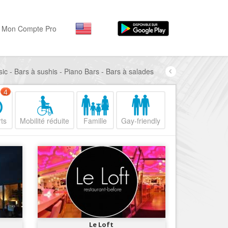
Mon Compte Pro
ic - Bars à sushis - Piano Bars - Bars à salades
Par activité
Par quartiers
Nice Promenade des Angl
Séjourner
4
Hôtels, ...
Nice Promenade du Paillo
ts
Mobilité réduite
Famille
Gay-friendly
Visiter
Nice le Port
Musées, ...
Nice le Vieux Nice
Sortir
Nice le Coeur de Ville
Restaurants, ...
Nice les Collines Niçoises
Commerces
Mode, ...
Nice le petit Marais Niçois
Loisirs
Nice la plaine du Var
Le Loft
Plages, sports, ...