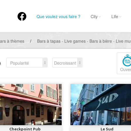
Que voulez vous faire ?
City
Life
ars à thèmes
/
Bars à tapas - Live games - Bars à bière - Live mus
s
Popularité
Decroissant
Ouver
Checkpoint Pub
Le Sud