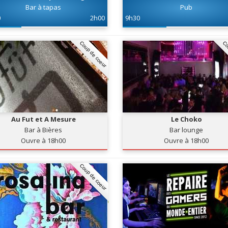
Bar à tapas
Pub
0
2h00
9h30
Coup de coeur
Co
Au Fut et A Mesure
Le Choko
Bar à Bières
Bar lounge
Ouvre à 18h00
Ouvre à 18h00
Coup de coeur