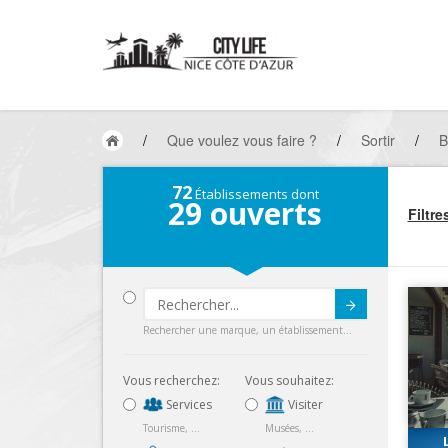
/
Que voulez vous faire ?
/
Sortir
/
B
72
Établissements dont
29
ouverts
Filtre
Submit
Rechercher une marque, un établissement...
Vous recherchez:
Vous souhaitez:
Services
Visiter
Tourisme, ...
Musées, ...