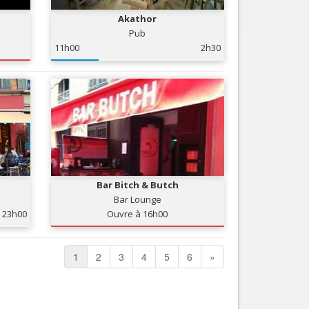
Akathor
Pub
11h00
2h30
Bar Bitch & Butch
Bar Lounge
23h00
Ouvre à 16h00
1
2
3
4
5
6
»