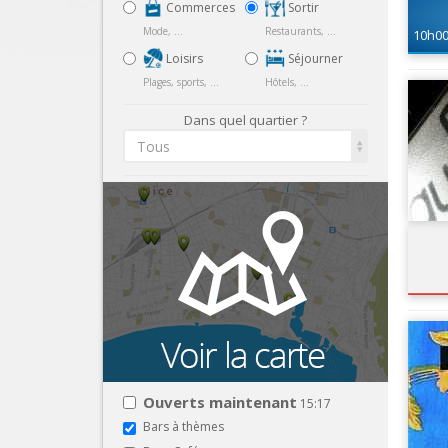
Commerces
Sortir
Mode, ...
Restaurants, ...
10h0
Loisirs
Séjourner
Plages, sports, ...
Hôtels, ...
Dans quel quartier ?
Tous
Ouverts maintenant
15:17
Bars à thèmes