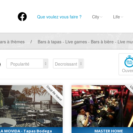
Que voulez vous faire ?
City
Life
ars à thèmes
/
Bars à tapas - Live games - Bars à bière - Live m
s
Popularité
Decroissant
Ouver
Coup de coeur
Co
LA MOVIDA - Tapas Bodega
MASTER HOME