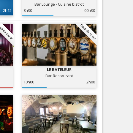
Bar Lounge - Cuisine bistrot
Nice le Carré d’Or
Services
2h15
8h30
00h30
Nice Aéroport
Tourisme, ...
up de coeur
Coup de coeur
LE BATELEUR
Bar-Restaurant
10h00
2h00