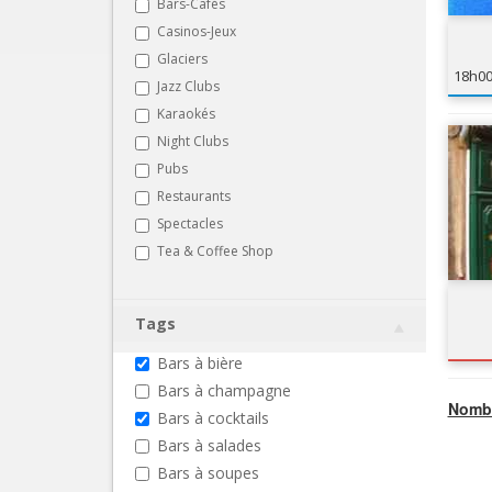
Bars-Cafés
Casinos-Jeux
Glaciers
18h0
Jazz Clubs
Karaokés
Night Clubs
Pubs
Restaurants
Spectacles
Tea & Coffee Shop
Tags
Bars à bière
Bars à champagne
Nombr
Bars à cocktails
Bars à salades
Bars à soupes