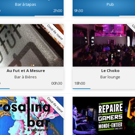
Bar à tapas
Pub
0
2h00
9h30
Coup de coeur
Co
Au Fut et A Mesure
Le Choko
Bar à Bières
Bar lounge
0
00h30
18h00
Coup de coeur