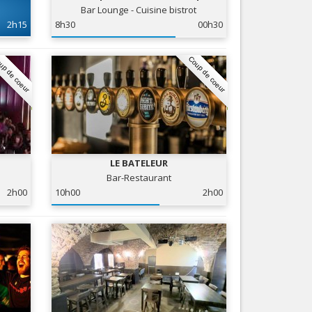
Bar Lounge - Cuisine bistrot
Nice le Carré d’Or
Services
2h15
8h30
00h30
Nice Aéroport
Tourisme, ...
up de coeur
Coup de coeur
LE BATELEUR
Bar-Restaurant
2h00
10h00
2h00