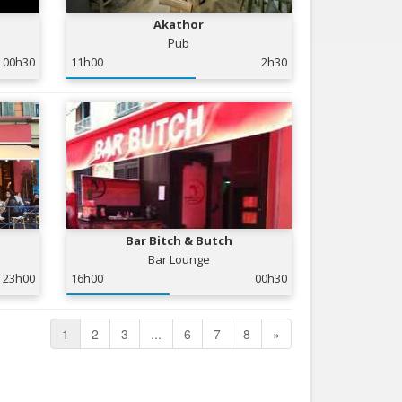
Akathor
Pub
00h30
11h00
2h30
Bar Bitch & Butch
Bar Lounge
23h00
16h00
00h30
1
2
3
...
6
7
8
»