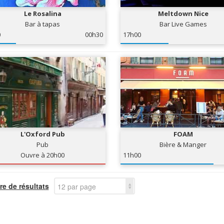
Le Rosalina
Meltdown Nice
Bar à tapas
Bar Live Games
0
00h30
17h00
L'Oxford Pub
FOAM
Pub
Bière & Manger
Ouvre à 20h00
11h00
e de résultats
12 par page