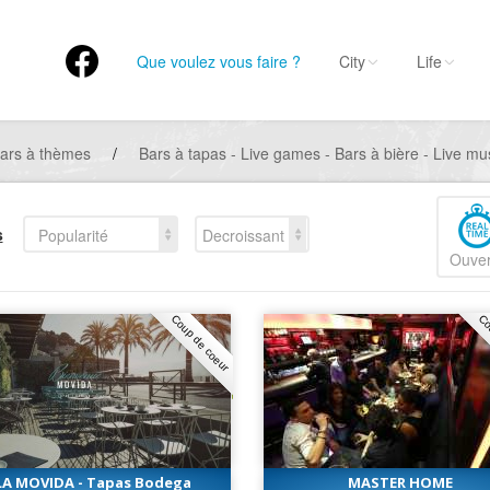
Que voulez vous faire ?
City
Life
ars à thèmes
/
Bars à tapas - Live games - Bars à bière - Live musi
s
Popularité
Decroissant
Ouver
Coup de coeur
Co
LA MOVIDA - Tapas Bodega
MASTER HOME