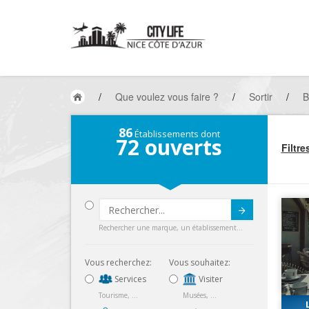
/
Que voulez vous faire ?
/
Sortir
/
B
86
Établissements dont
72
ouverts
Filtre
Submit
Rechercher une marque, un établissement...
Vous recherchez:
Vous souhaitez:
Services
Visiter
Tourisme, ...
Musées, ...