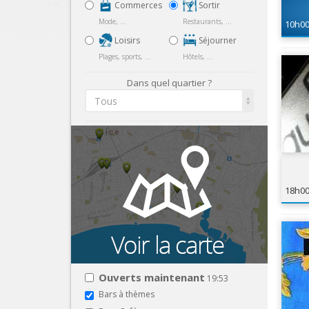
Commerces
Sortir
Mode, ...
Restaurants, ...
10h0
Loisirs
Séjourner
Plages, sports, ...
Hôtels, ...
Dans quel quartier ?
Tous
18h0
Ouverts maintenant
19:53
Bars à thèmes