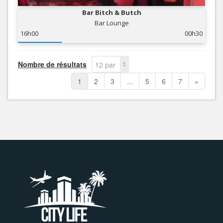
Bar Bitch & Butch
Bar Lounge
16h00
00h30
Nombre de résultats
12 par
page
1
2
3
...
5
6
7
»