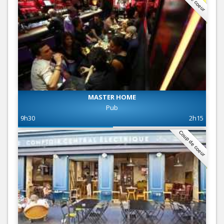
MASTER HOME
Pub
9h30
2h15
Coup de coeur