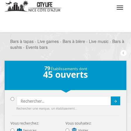
/
Que voulez vous faire ?
/
Sortir
/
Bars à thèmes
/
Bars à tapas - Live games - Bars à bière - Live music - Bars à
sushis - Events bars
79
Établissements dont
45
ouverts
Submit
Rechercher une marque, un établissement...
Vous recherchez:
Vous souhaitez:
Services
Visiter