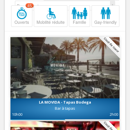
Decroissant
45
Ouverts
Mobilité réduite
Famille
Gay-friendly
Coup de coeur
LA MOVIDA - Tapas Bodega
Bar à tapas
10h00
2h00
Coup de coeur