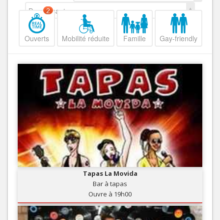
Decroissant
2
Ouverts
Mobilité réduite
Famille
Gay-friendly
Tapas La Movida
Bar à tapas
Ouvre à 19h00