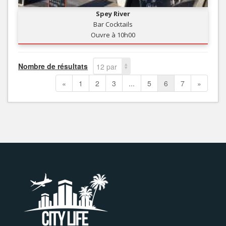
Spey River
Bar Cocktails
Ouvre à 10h00
Nombre de résultats
12 par
page
«
1
2
3
...
5
6
7
»