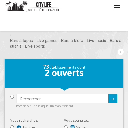
/
Que voulez vous faire ?
/
Sortir
/
Bars à thèmes
/
Bars à tapas - Live games - Bars à bière - Live music - Bars à
sushis - Live sports
73
Établissements dont
2
ouverts
Submit
Rechercher une marque, un établissement...
Vous recherchez:
Vous souhaitez:
Services
Visiter