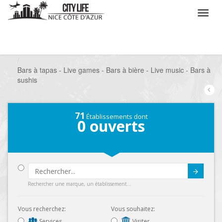
/
Que voulez vous faire ?
/
Sortir
/
Bars à thèmes
/
Bars à tapas - Live games - Bars à bière - Live music - Bars à
sushis
71
Établissements dont
0
ouverts
Submit
Rechercher une marque, un établissement...
Vous recherchez:
Vous souhaitez:
Services
Visiter