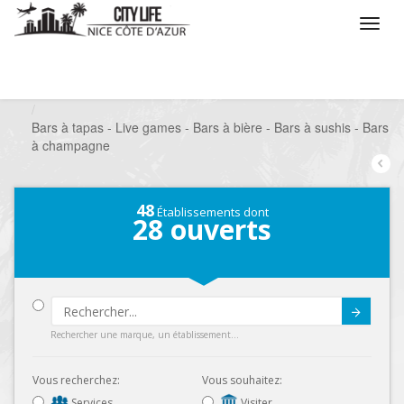
/
Que voulez vous faire ?
/
Sortir
/
Bars à thèmes
/
Bars à tapas - Live games - Bars à bière - Bars à sushis - Bars
à champagne
48
Établissements dont
28
ouverts
Submit
Rechercher une marque, un établissement...
Vous recherchez:
Vous souhaitez:
Services
Visiter