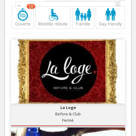
Decroissant
28
Ouverts
Mobilité réduite
Famille
Gay-friendly
La Loge
Before & Club
Fermé