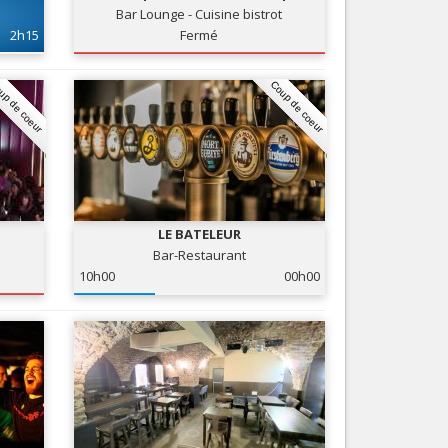
Bar Lounge - Cuisine bistrot
Nice le Carré d’Or
Services
2h15
Fermé
Nice Aéroport
Tourisme, ...
up de coeur
Coup de coeur
LE BATELEUR
Bar-Restaurant
10h00
00h00