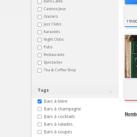
Bars-Cafés
Casinos-Jeux
Glaciers
11h0
Jazz Clubs
Karaokés
Night Clubs
Pubs
Restaurants
Spectacles
Tea & Coffee Shop
Tags
Bars à bière
Bars à champagne
Nombr
Bars à cocktails
Bars à salades
Bars à soupes