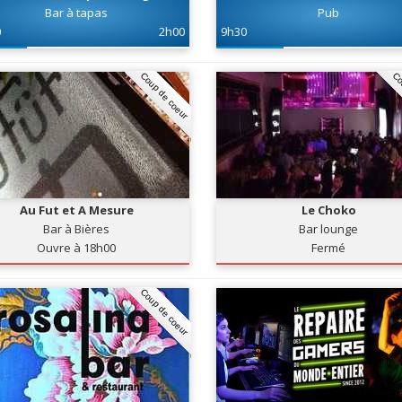
Bar à tapas
Pub
0
2h00
9h30
Coup de coeur
Co
Au Fut et A Mesure
Le Choko
Bar à Bières
Bar lounge
Ouvre à 18h00
Fermé
Coup de coeur