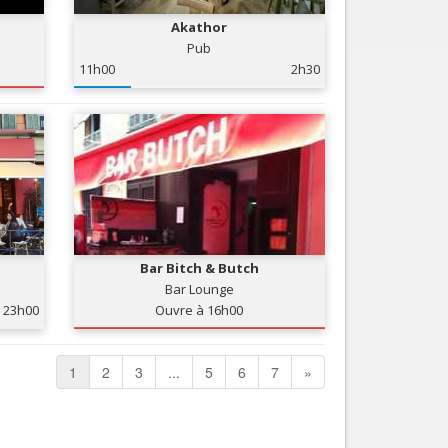
Akathor
Pub
11h00
2h30
Bar Bitch & Butch
Bar Lounge
23h00
Ouvre à 16h00
1
2
3
...
5
6
7
»