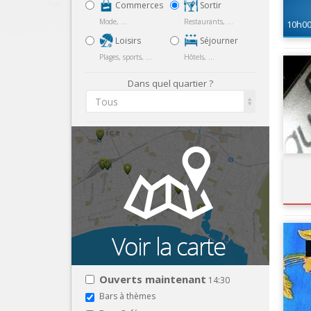
Commerces
Sortir
Mode, ...
Restaurants, ...
10h0
Loisirs
Séjourner
Plages, sports, ...
Hôtels, ...
Dans quel quartier ?
Tous
Ouverts maintenant
14:30
Bars à thèmes