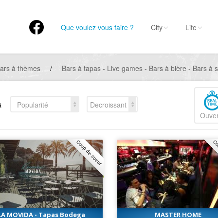
Que voulez vous faire ?
City
Life
ars à thèmes
/
Bars à tapas - Live games - Bars à bière - Bars à s
s
Popularité
Decroissant
Ouver
Coup de coeur
Co
LA MOVIDA - Tapas Bodega
MASTER HOME