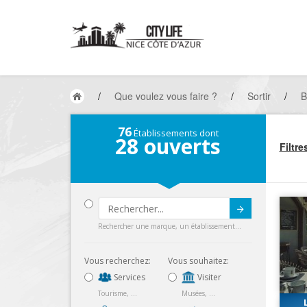
/
Que voulez vous faire ?
/
Sortir
/
B
76
Établissements dont
28
ouverts
Filtre
Submit
Rechercher une marque, un établissement...
Vous recherchez:
Vous souhaitez:
Services
Visiter
Tourisme, ...
Musées, ...