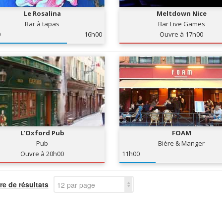
Le Rosalina
Meltdown Nice
Bar à tapas
Bar Live Games
0
16h00
Ouvre à 17h00
L'Oxford Pub
FOAM
Pub
Bière & Manger
Ouvre à 20h00
11h00
e de résultats
12 par page