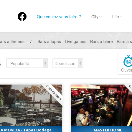
Que voulez vous faire ?
City
Life
ars à thèmes
/
Bars à tapas - Live games - Bars à bière - Bars à s
s
Popularité
Decroissant
Ouver
Coup de coeur
Co
LA MOVIDA - Tapas Bodega
MASTER HOME