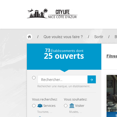
/
Que voulez vous faire ?
/
Sortir
/
B
73
Établissements dont
25
ouverts
Filtre
Submit
Rechercher une marque, un établissement...
Vous recherchez:
Vous souhaitez:
Services
Visiter
Tourisme, ...
Musées, ...