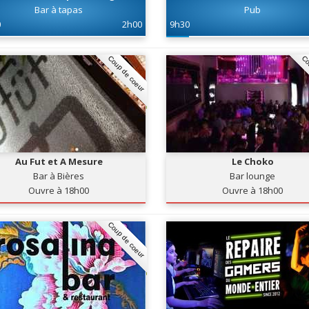
Bar à tapas
Pub
0
2h00
9h30
Coup de coeur
Co
Au Fut et A Mesure
Le Choko
Bar à Bières
Bar lounge
Ouvre à 18h00
Ouvre à 18h00
Coup de coeur