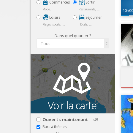
Commerces
Sortir
Mode, ...
Restaurants, ...
10h0
Loisirs
Séjourner
Plages, sports, ...
Hôtels, ...
Dans quel quartier ?
Tous
Ouverts maintenant
11:45
Bars à thèmes