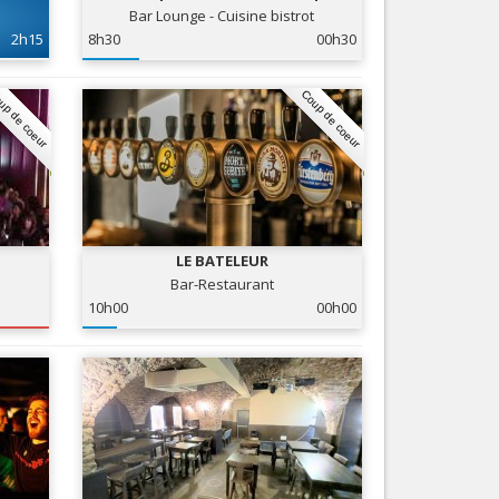
Bar Lounge - Cuisine bistrot
Nice le Carré d’Or
Services
2h15
8h30
00h30
Nice Aéroport
Tourisme, ...
up de coeur
Coup de coeur
LE BATELEUR
Bar-Restaurant
10h00
00h00