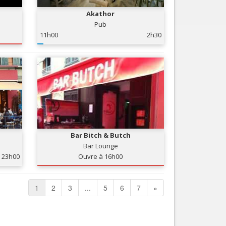
Akathor
Pub
11h00
2h30
Bar Bitch & Butch
Bar Lounge
23h00
Ouvre à 16h00
1
2
3
...
5
6
7
»