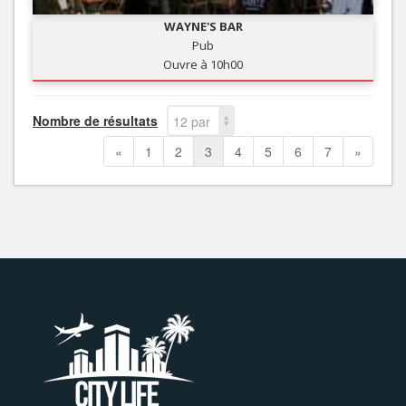
WAYNE'S BAR
Pub
Ouvre à 10h00
Nombre de résultats
12 par
page
«
1
2
3
4
5
6
7
»