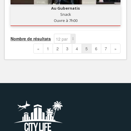
Au Gubernatis
Snack
Ouvre à 7h00
Nombre de résultats
12 par
page
«
1
2
3
4
5
6
7
»