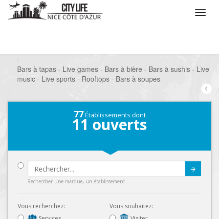
/
Que voulez vous faire ?
/
Sortir
/
Bars à thèmes
/
Bars à tapas - Live games - Bars à bière - Bars à sushis - Live
music - Live sports - Rooftops - Bars à soupes
77
Établissements dont
11
ouverts
Submit
Rechercher une marque, un établissement...
Vous recherchez:
Vous souhaitez:
Services
Visiter