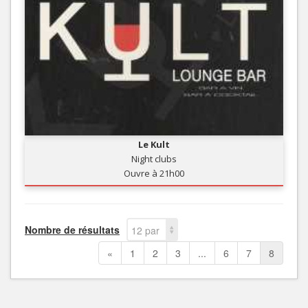
Le Kult
Night clubs
Ouvre à 21h00
Nombre de résultats
12 par
page
«
1
2
3
...
6
7
8