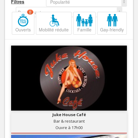
Filtres
Popularité
Decroissant
8
Ouverts
Mobilité réduite
Famille
Gay-friendly
Juke House Café
Bar & restaurant
Ouvre à 17h00