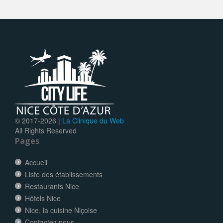
© 2017-
2026 |
La Clinique du Web
All Rights Reserved
Pages
Accueil
Liste des établissements
Restaurants Nice
Hôtels Nice
Nice, la cuisine Niçoise
Contactez nous