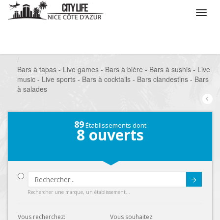
/
Que voulez vous faire ?
/
Sortir
/
Bars à thèmes
/
Bars à tapas - Live games - Bars à bière - Bars à sushis - Live
music - Live sports - Bars à cocktails - Bars clandestins - Bars
à salades
89
Établissements dont
8
ouverts
Submit
Rechercher une marque, un établissement...
Vous recherchez:
Vous souhaitez: