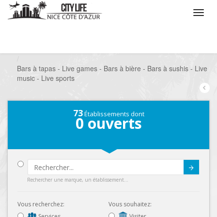
/
Que voulez vous faire ?
/
Sortir
/
Bars à thèmes
/
Bars à tapas - Live games - Bars à bière - Bars à sushis - Live
music - Live sports
73
Établissements dont
0
ouverts
Submit
Rechercher une marque, un établissement...
Vous recherchez:
Vous souhaitez:
Services
Visiter