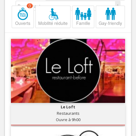
Decroissant
0
Ouverts
Mobilité réduite
Famille
Gay-friendly
Le Loft
Restaurants
Ouvre à 9h00