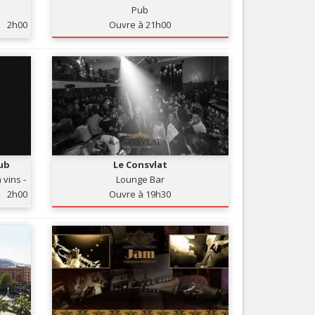
Pub
Nice le Carré d’Or
Services
2h00
Ouvre à 21h00
Nice Aéroport
Tourisme, ...
ub
Le Consvlat
 vins -
Lounge Bar
2h00
Ouvre à 19h30