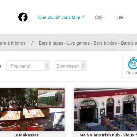
Que voulez vous faire ?
City
Life
ars à thèmes
/
Bars à tapas - Live games - Bars à bière - Bars à s
s
Popularité
Decroissant
Ouver
Le Makassar
Ma Nolans Irish Pub - Vieux 