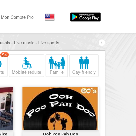
Mon Compte Pro
ushis - Live music - Live sports
Par activité
Par quartiers
Nice Promenade des Angl
Séjourner
54
Hôtels, ...
Nice Promenade du Paillo
ts
Mobilité réduite
Famille
Gay-friendly
Visiter
Nice le Port
Musées, ...
Nice le Vieux Nice
Sortir
Nice le Coeur de Ville
Restaurants, ...
Nice les Collines Niçoises
Commerces
Mode, ...
Nice le petit Marais Niçois
Loisirs
Nice la plaine du Var
Nice
Ooh Poo Pah Doo
Plages, sports, ...