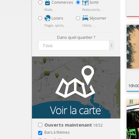
Commerces
Sortir
Mode, ...
Restaurants, ...
Loisirs
Séjourner
Plages, sports, ...
Hôtels, ...
Dans quel quartier ?
Tous
10h0
Ouverts maintenant
18:52
Bars à thèmes