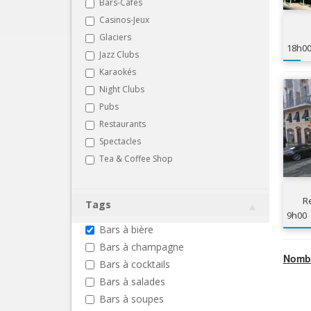
Bars-Cafés
Casinos-Jeux
Glaciers
18h0
Jazz Clubs
Karaokés
Night Clubs
Pubs
Restaurants
Spectacles
Tea & Coffee Shop
R
Tags
9h00
Bars à bière
Bars à champagne
Nombr
Bars à cocktails
Bars à salades
Bars à soupes