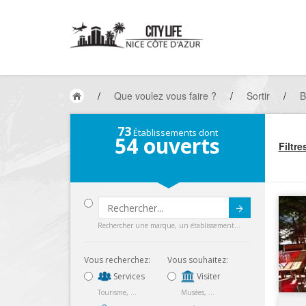
/
Que voulez vous faire ?
/
Sortir
/
B
73
Établissements dont
54
ouverts
Filtre
Submit
Rechercher une marque, un établissement...
Vous recherchez:
Vous souhaitez:
Services
Visiter
Tourisme, ...
Musées, ...