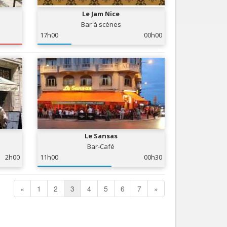
Le Jam Nice
Bar à scènes
17h00
00h00
Le Sansas
Bar-Café
2h00
11h00
00h30
«
1
2
3
4
5
6
7
»