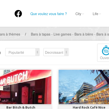
Que voulez vous faire ?
City
Life
ars à thèmes
/
Bars à tapas - Live games - Bars à bière - Bars à s
s
Popularité
Decroissant
Ouver
Bar Bitch & Butch
Hard Rock Café Nice