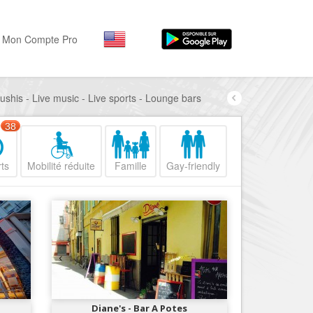
Mon Compte Pro
ushis - Live music - Live sports - Lounge bars
Par activité
Par quartiers
Nice Promenade des Angl
Séjourner
38
Hôtels, ...
Nice Promenade du Paillo
ts
Mobilité réduite
Famille
Gay-friendly
Visiter
Nice le Port
Musées, ...
Nice le Vieux Nice
Sortir
Nice le Coeur de Ville
Restaurants, ...
Nice les Collines Niçoises
Commerces
Mode, ...
Nice le petit Marais Niçois
Loisirs
Nice la plaine du Var
Diane's - Bar A Potes
Plages, sports, ...