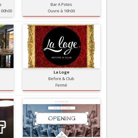
s
Bar A Potes
Nice le Carré d’Or
Services
00h00
Ouvre à 16h00
Nice Aéroport
Tourisme, ...
La Loge
Before & Club
Fermé