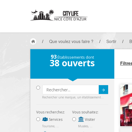
/
Que voulez vous faire ?
/
Sortir
/
B
93
Établissements dont
38
ouverts
Filtre
Submit
Rechercher une marque, un établissement...
Vous recherchez:
Vous souhaitez:
Services
Visiter
Tourisme, ...
Musées, ...