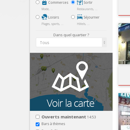
Commerces
Sortir
Mode, ...
Restaurants, ...
Loisirs
Séjourner
Plages, sports, ...
Hôtels, ...
Dans quel quartier ?
Tous
Ouverts maintenant
14:53
Bars à thèmes