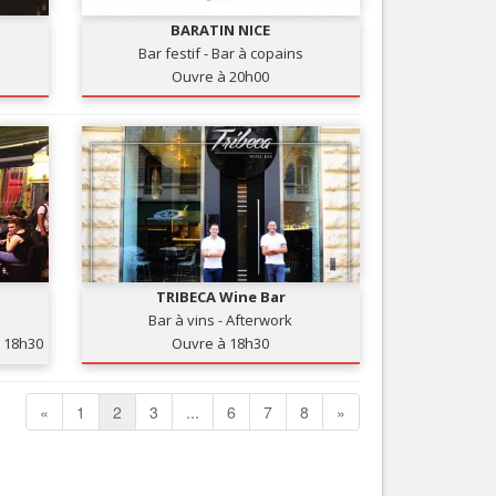
BARATIN NICE
Bar festif - Bar à copains
Ouvre à 20h00
TRIBECA Wine Bar
Bar à vins - Afterwork
18h30
Ouvre à 18h30
«
1
2
3
...
6
7
8
»