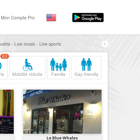
Mon Compte Pro
ushis - Live music - Live sports
Par activité
Par quartiers
Nice Promenade des Angl
Séjourner
63
Hôtels, ...
Nice Promenade du Paillo
ts
Mobilité réduite
Famille
Gay-friendly
Visiter
Nice le Port
Musées, ...
Nice le Vieux Nice
Sortir
Nice le Coeur de Ville
Restaurants, ...
Nice les Collines Niçoises
Commerces
Mode, ...
Nice le petit Marais Niçois
Loisirs
Nice la plaine du Var
Le Blue Whales
Plages, sports, ...