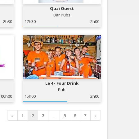
Quai Ouest
Bar Pubs
2h30
17h30
2h00
Le 4 - Four Drink
Pub
00h00
15h00
2h00
«
1
2
3
...
5
6
7
»