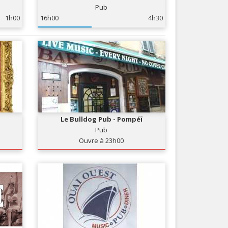
Pub
Nice le Carré d’Or
Services
1h00
16h00
4h30
Nice Aéroport
Tourisme, ...
Le Bulldog Pub - Pompéï
Pub
Ouvre à 23h00