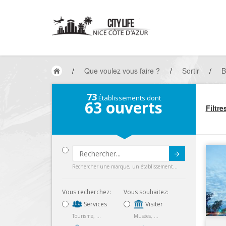
/
Que voulez vous faire ?
/
Sortir
/
B
73
Établissements dont
63
ouverts
Filtre
Submit
Rechercher une marque, un établissement...
Vous recherchez:
Vous souhaitez:
Services
Visiter
Tourisme, ...
Musées, ...