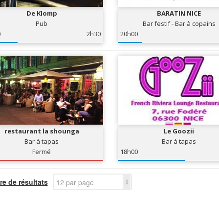
De Klomp
BARATIN NICE
Pub
Bar festif - Bar à copains
0
2h30
20h00
restaurant la shounga
Le Goozii
Bar à tapas
Bar à tapas
Fermé
18h00
e de résultats
12 par page