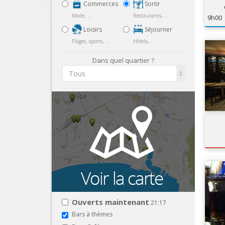
Commerces
Sortir
Mode, ...
Restaurants, ...
9h00
Loisirs
Séjourner
Plages, sports, ...
Hôtels, ...
Dans quel quartier ?
Tous
Ouverts maintenant
21:17
Bars à thèmes