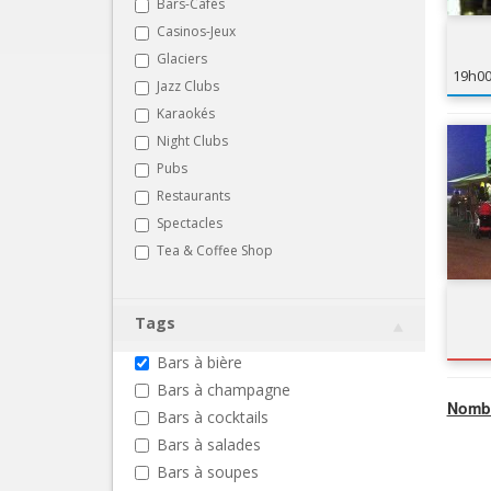
Bars-Cafés
Casinos-Jeux
Glaciers
19h0
Jazz Clubs
Karaokés
Night Clubs
Pubs
Restaurants
Spectacles
Tea & Coffee Shop
Tags
Bars à bière
Bars à champagne
Nombr
Bars à cocktails
Bars à salades
Bars à soupes