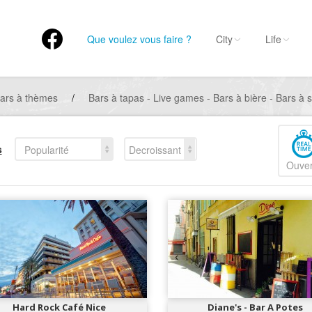
Que voulez vous faire ?
City
Life
ars à thèmes
/
Bars à tapas - Live games - Bars à bière - Bars à s
s
Popularité
Decroissant
Ouver
Hard Rock Café Nice
Diane's - Bar A Potes