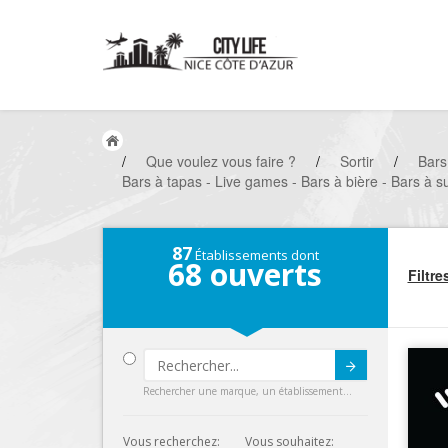
/
Que voulez vous faire ?
/
Sortir
/
Bars
Bars à tapas - Live games - Bars à bière - Bars à su
87
Établissements dont
68
ouverts
Filtre
Submit
Rechercher une marque, un établissement...
Vous recherchez:
Vous souhaitez: