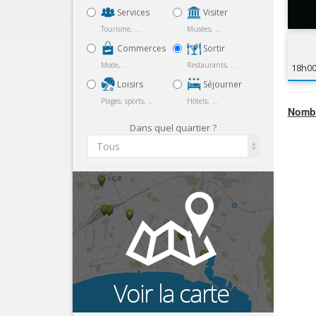
Services
Visiter
Tourisme, ...
Musées, ...
Commerces
Sortir
Mode, ...
Restaurants, ...
18h0
Loisirs
Séjourner
Plages, sports, ...
Hôtels, ...
Nombr
Dans quel quartier ?
Tous