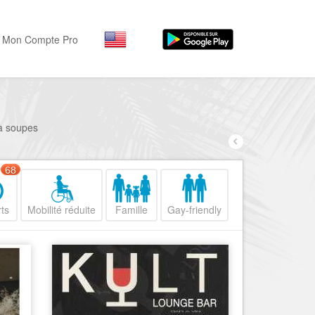
Mon Compte Pro
Par activité
Par quartiers
Nice Promenade des Angl
Séjourner
 à soupes
Hôtels, ...
Nice Promenade du Paillo
Visiter
68
Nice le Port
Musées, ...
Nice le Vieux Nice
ts
Mobilité réduite
Famille
Gay-friendly
Sortir
Nice le Coeur de Ville
Restaurants, ...
Nice les Collines Niçoises
Commerces
Mode, ...
Nice le petit Marais Niçois
Loisirs
Nice la plaine du Var
Plages, sports, ...