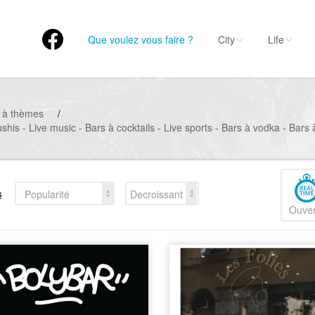
Que voulez vous faire ?
City
Life
 à thèmes
/
shis - Live music - Bars à cocktails - Live sports - Bars à vodka - Bars
s
Popularité
Decroissant
Ouver