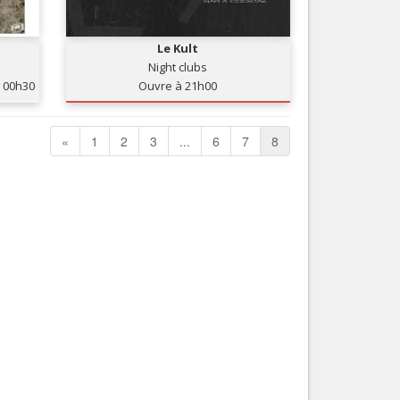
Nice le Carré d’Or
Services
Nice Aéroport
Le Kult
Tourisme, ...
Night clubs
00h30
Ouvre à 21h00
«
1
2
3
...
6
7
8