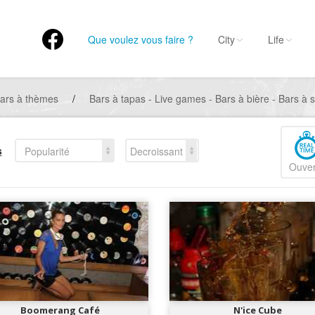
Que voulez vous faire ?
City
Life
ars à thèmes
/
Bars à tapas - Live games - Bars à bière - Bars à su
s
Popularité
Decroissant
Ouver
Boomerang Café
N'ice Cube