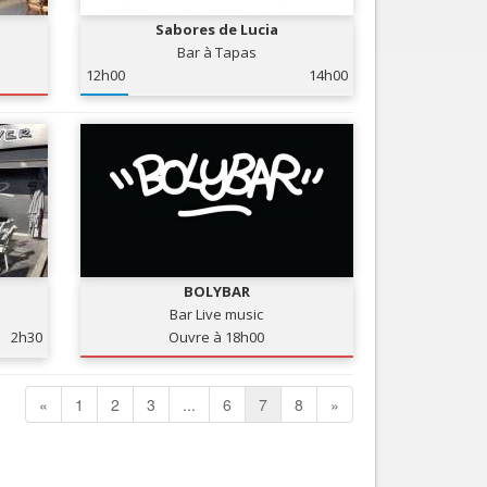
Sabores de Lucia
Bar à Tapas
12h00
14h00
BOLYBAR
Bar Live music
2h30
Ouvre à 18h00
«
1
2
3
...
6
7
8
»