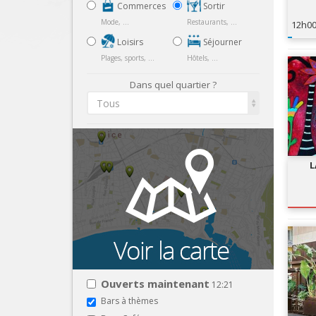
Commerces
Sortir
Mode, ...
Restaurants, ...
12h0
Loisirs
Séjourner
Plages, sports, ...
Hôtels, ...
Dans quel quartier ?
Tous
L
Ouverts maintenant
12:21
Bars à thèmes