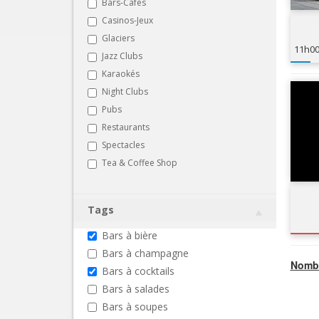
Bars-Cafés
Casinos-Jeux
Glaciers
11h0
Jazz Clubs
Karaokés
Night Clubs
Pubs
Restaurants
Spectacles
Tea & Coffee Shop
Tags
Bars à bière
Bars à champagne
Nombr
Bars à cocktails
Bars à salades
Bars à soupes