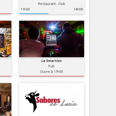
Restaurant - Club
Nice le Carré d’Or
Services
11h00
14h00
Nice Aéroport
Tourisme, ...
Le Smarties
Pub
Ouvre à 17h00