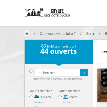
/
Que voulez vous faire ?
/
Sortir
/
B
86
Établissements dont
44
ouverts
Filtre
Submit
Rechercher une marque, un établissement...
Vous recherchez:
Vous souhaitez:
Services
Visiter
Tourisme, ...
Musées, ...