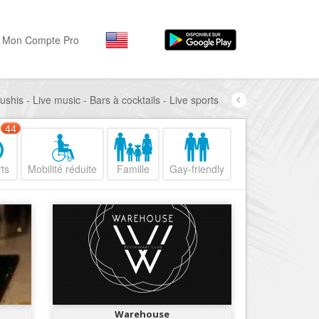
Mon Compte Pro
shis - Live music - Bars à cocktails - Live sports
Par activité
Par quartiers
Nice Promenade des Angl
Séjourner
44
Hôtels, ...
Nice Promenade du Paillo
ts
Mobilité réduite
Famille
Gay-friendly
Visiter
Nice le Port
Musées, ...
Nice le Vieux Nice
Sortir
Nice le Coeur de Ville
Restaurants, ...
Nice les Collines Niçoises
Commerces
Mode, ...
Nice le petit Marais Niçois
Loisirs
Nice la plaine du Var
Warehouse
Plages, sports, ...