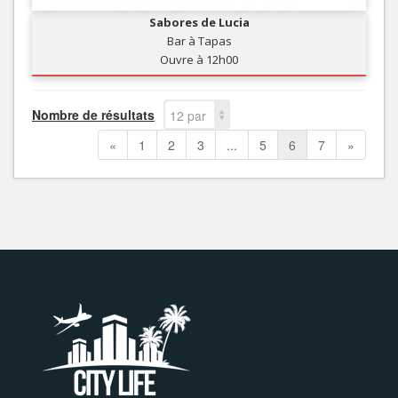
Sabores de Lucia
Bar à Tapas
Ouvre à 12h00
Nombre de résultats
12 par
page
«
1
2
3
...
5
6
7
»