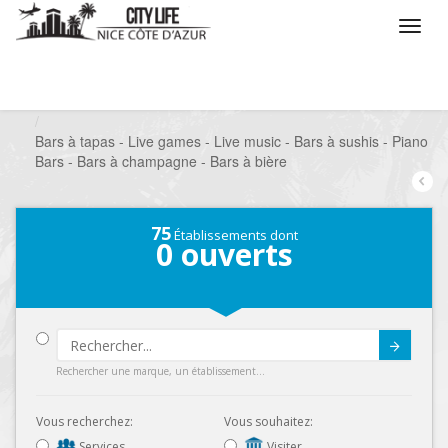
/
Que voulez vous faire ?
/
Sortir
/
Bars à thèmes
/
Bars à tapas - Live games - Live music - Bars à sushis - Piano
Bars - Bars à champagne - Bars à bière
75
Établissements dont
0
ouverts
Submit
Rechercher une marque, un établissement...
Vous recherchez:
Vous souhaitez:
Services
Visiter