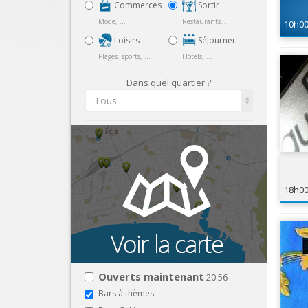
Commerces
Sortir
Mode, ...
Restaurants, ...
10h0
Loisirs
Séjourner
Plages, sports, ...
Hôtels, ...
Dans quel quartier ?
Tous
18h0
Ouverts maintenant
20:56
Bars à thèmes