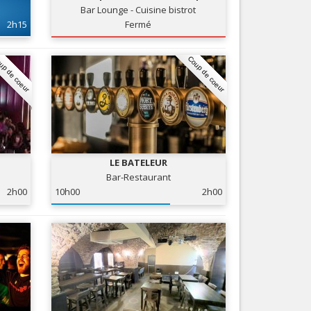
Bar Lounge - Cuisine bistrot
Nice le Carré d’Or
Services
2h15
Fermé
Nice Aéroport
Tourisme, ...
up de coeur
Coup de coeur
LE BATELEUR
Bar-Restaurant
2h00
10h00
2h00