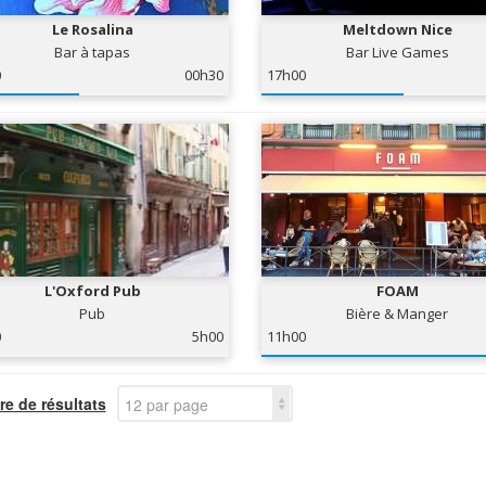
Le Rosalina
Meltdown Nice
Bar à tapas
Bar Live Games
0
00h30
17h00
L'Oxford Pub
FOAM
Pub
Bière & Manger
0
5h00
11h00
e de résultats
12 par page