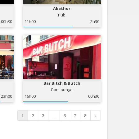
Akathor
Pub
00h30
11h00
2h30
Bar Bitch & Butch
Bar Lounge
23h00
16h00
00h30
1
2
3
...
6
7
8
»