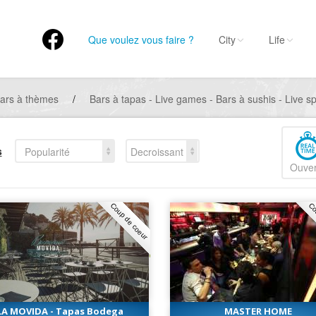
Que voulez vous faire ?
City
Life
ars à thèmes
/
Bars à tapas - Live games - Bars à sushis - Live spo
s
Popularité
Decroissant
Ouver
Coup de coeur
Co
LA MOVIDA - Tapas Bodega
MASTER HOME