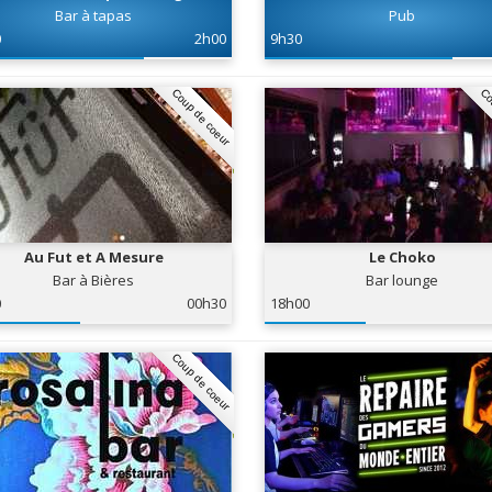
Bar à tapas
Pub
0
2h00
9h30
Coup de coeur
Co
Au Fut et A Mesure
Le Choko
Bar à Bières
Bar lounge
0
00h30
18h00
Coup de coeur