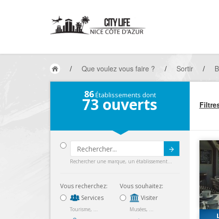
/
Que voulez vous faire ?
/
Sortir
/
B
86
Établissements dont
73
ouverts
Filtre
Submit
Rechercher une marque, un établissement...
Vous recherchez:
Vous souhaitez:
Services
Visiter
Tourisme, ...
Musées, ...