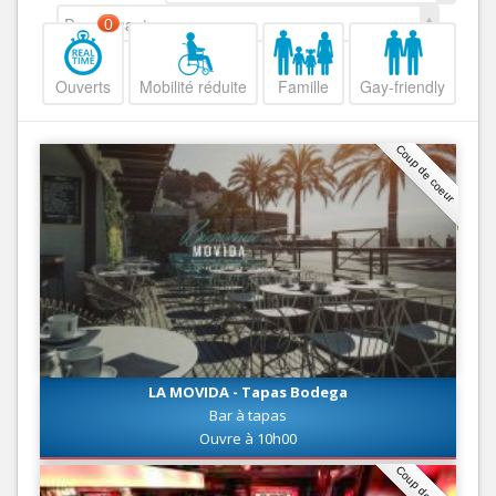
Decroissant
0
Ouverts
Mobilité réduite
Famille
Gay-friendly
Coup de coeur
LA MOVIDA - Tapas Bodega
Bar à tapas
Ouvre à 10h00
Coup de coeur