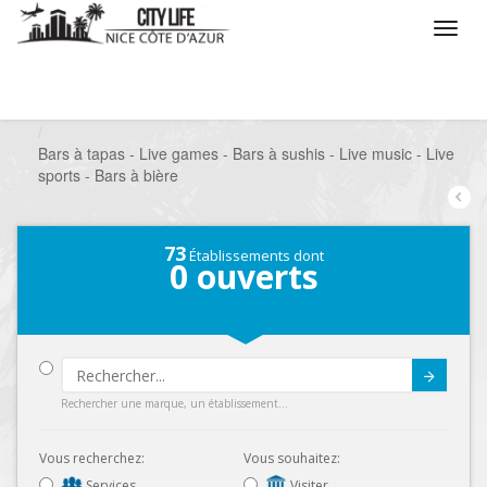
/
Que voulez vous faire ?
/
Sortir
/
Bars à thèmes
/
Bars à tapas - Live games - Bars à sushis - Live music - Live
sports - Bars à bière
73
Établissements dont
0
ouverts
Submit
Rechercher une marque, un établissement...
Vous recherchez:
Vous souhaitez:
Services
Visiter