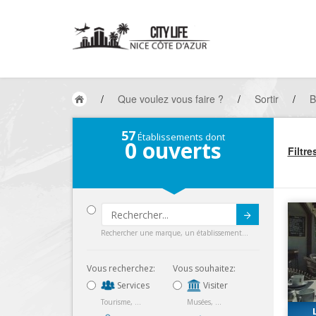
/
Que voulez vous faire ?
/
Sortir
/
B
57
Établissements dont
0
ouverts
Filtre
Submit
Rechercher une marque, un établissement...
Vous recherchez:
Vous souhaitez:
Services
Visiter
Tourisme, ...
Musées, ...