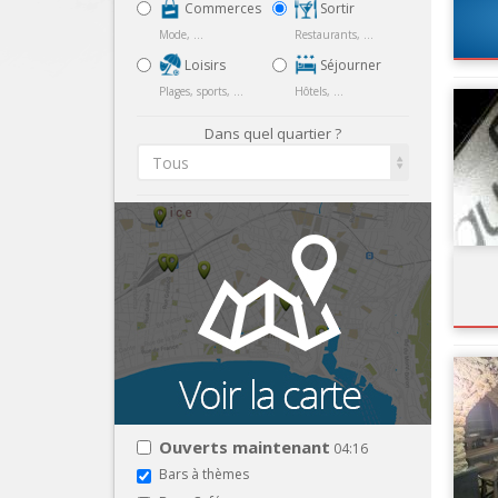
Commerces
Sortir
Mode, ...
Restaurants, ...
Loisirs
Séjourner
Plages, sports, ...
Hôtels, ...
Dans quel quartier ?
Tous
Ouverts maintenant
04:16
Bars à thèmes