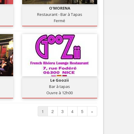
O'MORENA
Restaurant - Bar à Tapas
Fermé
Le Goozii
Bar à tapas
Ouvre à 12h00
1
2
3
4
5
»