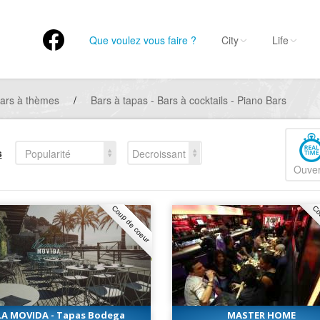
Que voulez vous faire ?
City
Life
ars à thèmes
/
Bars à tapas - Bars à cocktails - Piano Bars
s
Popularité
Decroissant
Ouver
Coup de coeur
Co
LA MOVIDA - Tapas Bodega
MASTER HOME