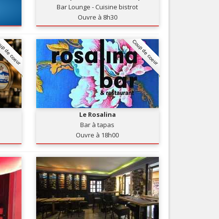
Bar Lounge - Cuisine bistrot
Nice le Carré d’Or
Services
Ouvre à 8h30
Nice Aéroport
Tourisme, ...
up de coeur
Coup de coeur
Le Rosalina
Bar à tapas
Ouvre à 18h00