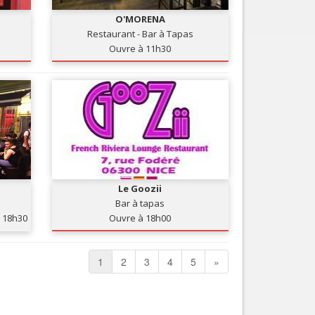
O'MORENA
Restaurant - Bar à Tapas
Ouvre à 11h30
Le Goozii
Bar à tapas
18h30
Ouvre à 18h00
1
2
3
4
5
»