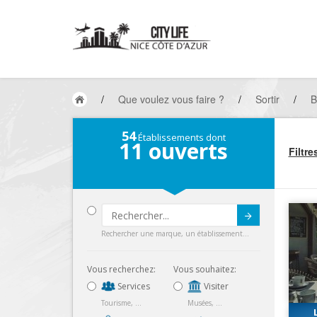
/
Que voulez vous faire ?
/
Sortir
/
B
54
Établissements dont
11
ouverts
Filtre
Submit
Rechercher une marque, un établissement...
Vous recherchez:
Vous souhaitez:
Services
Visiter
Tourisme, ...
Musées, ...