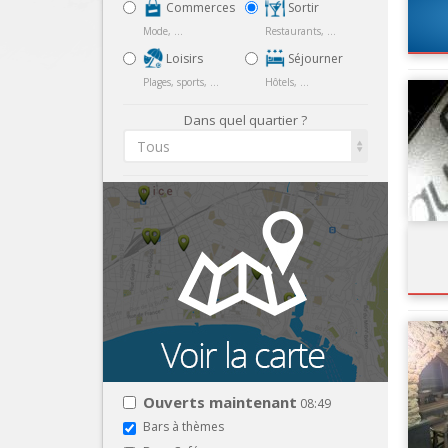
Commerces
Sortir
Mode, ...
Restaurants, ...
Loisirs
Séjourner
Plages, sports, ...
Hôtels, ...
Dans quel quartier ?
Tous
Ouverts maintenant
08:49
Bars à thèmes