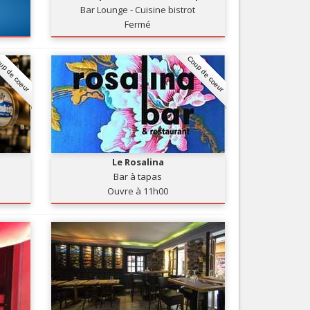
Bar Lounge - Cuisine bistrot
Nice le Carré d’Or
Services
Fermé
Nice Aéroport
Tourisme, ...
up de coeur
Coup de coeur
Le Rosalina
Bar à tapas
Ouvre à 11h00