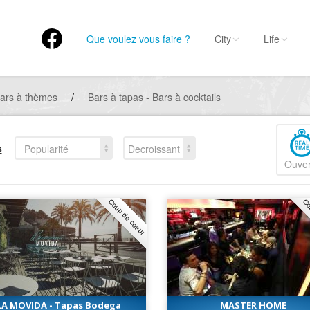
Que voulez vous faire ?
City
Life
ars à thèmes
/
Bars à tapas - Bars à cocktails
s
Popularité
Decroissant
Ouver
Coup de coeur
Co
LA MOVIDA - Tapas Bodega
MASTER HOME