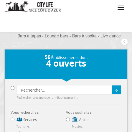
/
Que voulez vous faire ?
/
Sortir
/
Bars à thèmes
/
Bars à tapas - Lounge bars - Bars à vodka - Live dance
56
Établissements dont
4
ouverts
Submit
Rechercher une marque, un établissement...
Vous recherchez:
Vous souhaitez:
Services
Visiter
Tourisme, ...
Musées, ...