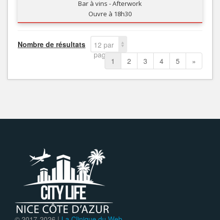
Bar à vins - Afterwork
Ouvre à 18h30
Nombre de résultats
12 par
page
1
2
3
4
5
»
© 2017-
2026 |
La Clinique du Web