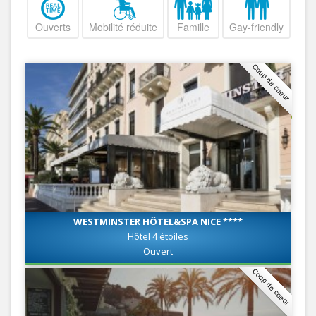
Ouverts
Mobilité réduite
Famille
Gay-friendly
Coup de coeur
WESTMINSTER HÔTEL&SPA NICE ****
Hôtel 4 étoiles
Ouvert
Coup de coeur