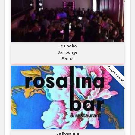
Le Choko
Bar lounge
Fermé
Coup de coeur
Le Rosalina