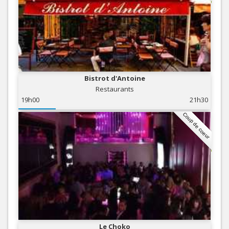
Bistrot d'Antoine
Restaurants
19h00
21h30
Coup de coeur
Le Choko