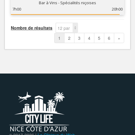
Bar à Vins - Spécialités niçoises
7h00
20h00
Nombre de résultats
12 par
page
1
2
3
4
5
6
»