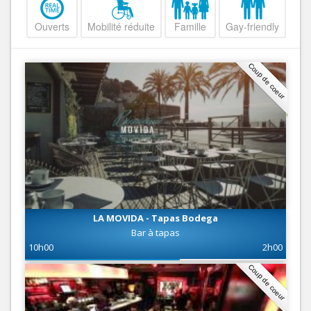
Ouverts
Mobilité réduite
Famille
Gay-friendly
Coup de coeur
LA MOVIDA - Tapas Bodega
Bar à tapas
10h00
2h00
Coup de coeur