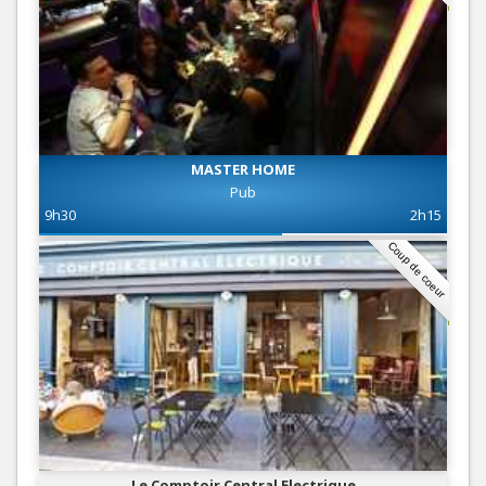
MASTER HOME
Pub
9h30
2h15
Coup de coeur
Le Comptoir Central Electrique