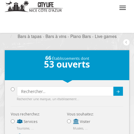
/
Que voulez vous faire ?
/
Sortir
/
Bars à thèmes
/
Bars à tapas - Bars à vins - Piano Bars - Live games
66
Établissements dont
53
ouverts
Submit
Rechercher une marque, un établissement...
Vous recherchez:
Vous souhaitez:
Services
Visiter
Tourisme, ...
Musées, ...