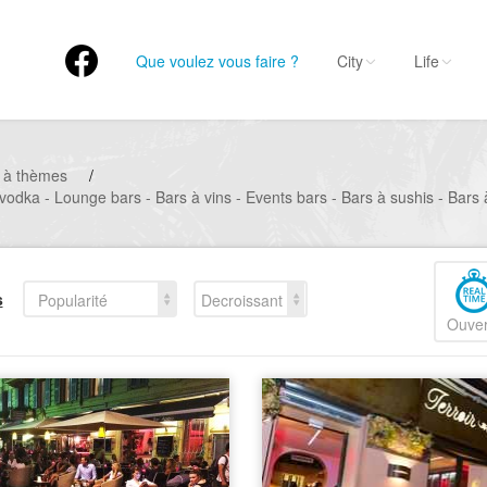
Que voulez vous faire ?
City
Life
 à thèmes
/
 vodka - Lounge bars - Bars à vins - Events bars - Bars à sushis - Bars
s
Popularité
Decroissant
Ouver