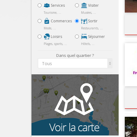
Services
Visiter
Tourisme, ...
Musées, ...
Commerces
Sortir
Mode, ...
Restaurants, ...
Loisirs
Séjourner
Plages, sports, ...
Hôtels, ...
Dans quel quartier ?
Tous