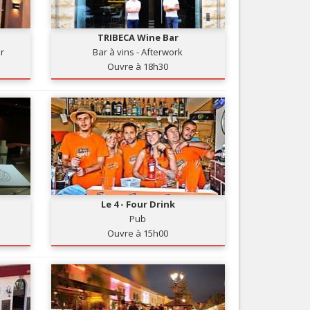
Nice le Carré d’Or
Services
Nice Aéroport
TRIBECA Wine Bar
Tourisme, ...
ir
Bar à vins - Afterwork
Ouvre à 18h30
Le 4 - Four Drink
Pub
Ouvre à 15h00