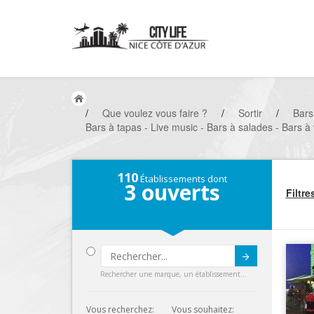
/
Que voulez vous faire ?
/
Sortir
/
Bars
Bars à tapas - Live music - Bars à salades - Bars à
110
Établissements dont
3
ouverts
Filtre
Submit
Rechercher une marque, un établissement...
Vous recherchez:
Vous souhaitez: