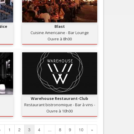
Nice
Blast
Cuisine Americaine - Bar Lounge
Ouvre à 8h00
Warehouse Restaurant-Club
Restaurant bistronomique - Bar à vins -
Club
Ouvre à 10h00
«
1
2
3
4
...
8
9
10
»