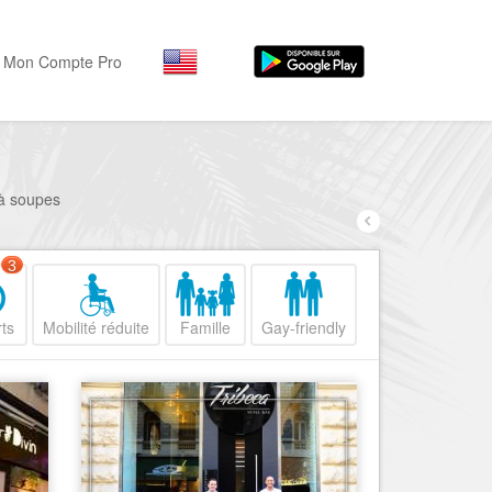
Mon Compte Pro
Par activité
Par quartiers
Nice Promenade des Angl
Séjourner
 à soupes
Hôtels, ...
Nice Promenade du Paillo
Visiter
3
Nice le Port
Musées, ...
Nice le Vieux Nice
ts
Mobilité réduite
Famille
Gay-friendly
Sortir
Nice le Coeur de Ville
Restaurants, ...
Nice les Collines Niçoises
Commerces
Mode, ...
Nice le petit Marais Niçois
Loisirs
Nice la plaine du Var
Plages, sports, ...