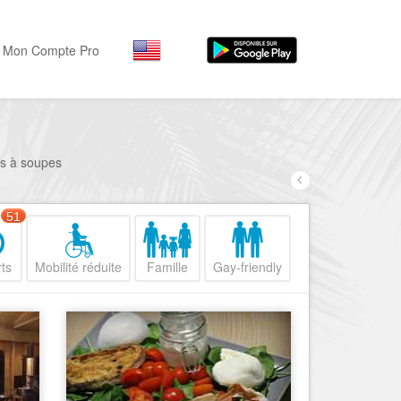
Mon Compte Pro
Par activité
Par quartiers
Nice Promenade des Angl
Séjourner
rs à soupes
Hôtels, ...
Nice Promenade du Paillo
Visiter
51
Nice le Port
Musées, ...
Nice le Vieux Nice
ts
Mobilité réduite
Famille
Gay-friendly
Sortir
Nice le Coeur de Ville
Restaurants, ...
Nice les Collines Niçoises
Commerces
Mode, ...
Nice le petit Marais Niçois
Loisirs
Nice la plaine du Var
Plages, sports, ...