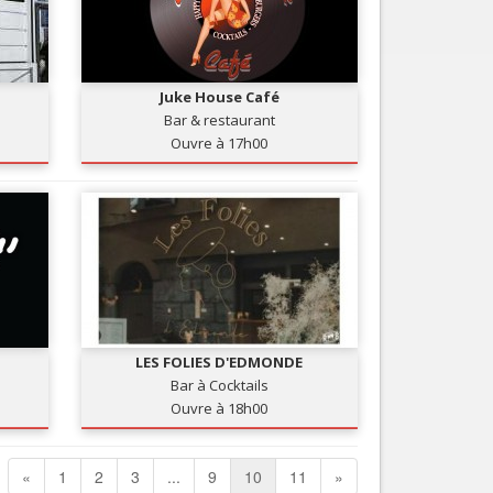
Juke House Café
Bar & restaurant
Ouvre à 17h00
LES FOLIES D'EDMONDE
Bar à Cocktails
Ouvre à 18h00
«
1
2
3
...
9
10
11
»