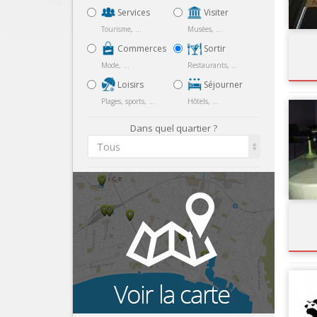
Services
Visiter
Tourisme, ...
Musées, ...
Commerces
Sortir
Mode, ...
Restaurants, ...
Loisirs
Séjourner
Plages, sports, ...
Hôtels, ...
Dans quel quartier ?
Tous