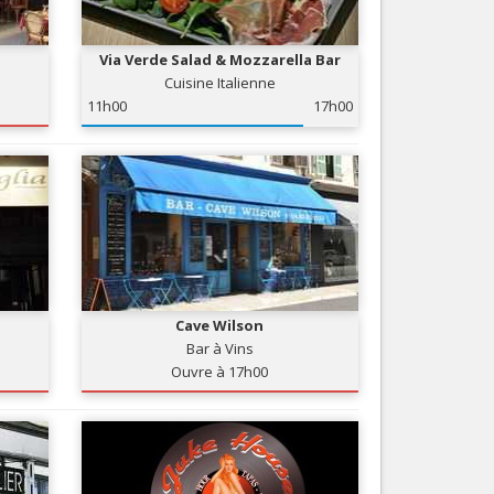
Nice le Carré d’Or
Services
Nice Aéroport
Via Verde Salad & Mozzarella Bar
Tourisme, ...
Cuisine Italienne
11h00
17h00
Cave Wilson
Bar à Vins
Ouvre à 17h00