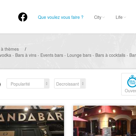
Que voulez vous faire ?
City
Life
 à thèmes
/
 vodka - Bars à vins - Events bars - Lounge bars - Bars à cocktails - Ba
s
Popularité
Decroissant
Ouver