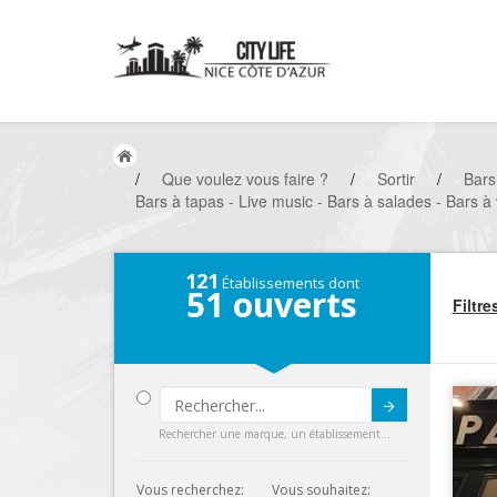
/
Que voulez vous faire ?
/
Sortir
/
Bars
Bars à tapas - Live music - Bars à salades - Bars à
121
Établissements dont
51
ouverts
Filtre
Submit
Rechercher une marque, un établissement...
Vous recherchez:
Vous souhaitez: