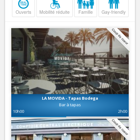
Ouverts
Mobilité réduite
Famille
Gay-friendly
Coup de coeur
LA MOVIDA - Tapas Bodega
Bar à tapas
10h00
2h00
Coup de coeur