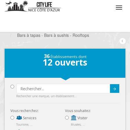
/
Que voulez vous faire ?
/
Sortir
/
Bars à thèmes
/
Bars à tapas - Bars à sushis - Rooftops
36
Établissements dont
12
ouverts
Submit
Rechercher une marque, un établissement...
Vous recherchez:
Vous souhaitez:
Services
Visiter
Tourisme, ...
Musées, ...