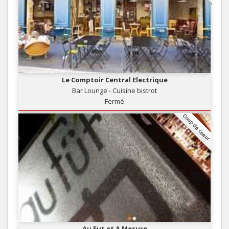
Le Comptoir Central Electrique
Bar Lounge - Cuisine bistrot
Fermé
Coup de coeur
Au Fut et A Mesure