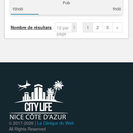
Pub
15h00
1h00
Nombre de résultats
1
2
3
»
12 par
page
© 2017-
2026 |
La Clinique du Web
All Rights Reserved