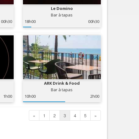
Le Domino
Bar à tapas
00h30
18h00
00h30
ARK Drink & Food
Bar à tapas
1h00
10h00
2h00
«
1
2
3
4
5
»