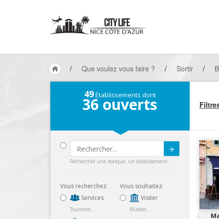
/
Que voulez vous faire ?
/
Sortir
/
B
49
Établissements dont
36
ouverts
Filtre
Submit
Rechercher une marque, un établissement...
Vous recherchez:
Vous souhaitez:
Services
Visiter
Tourisme, ...
Musées, ...
Ma