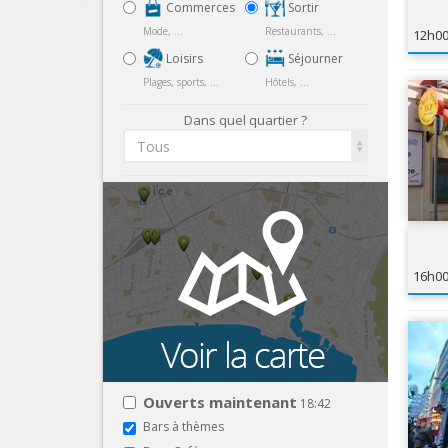
Commerces
Sortir
Mode, ...
Restaurants, ...
12h0
Loisirs
Séjourner
Plages, sports, ...
Hôtels, ...
Dans quel quartier ?
Tous
16h0
Ouverts maintenant
18:42
Bars à thèmes