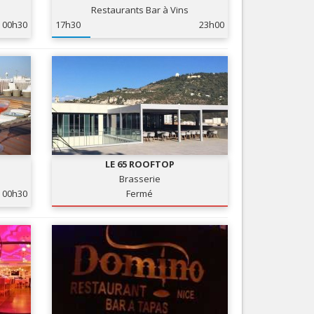
Restaurants Bar à Vins
Nice le Carré d’Or
Services
00h30
17h30
23h00
Nice Aéroport
Tourisme, ...
LE 65 ROOFTOP
Brasserie
00h30
Fermé