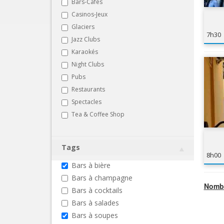
Bars-Cafés
Casinos-Jeux
Glaciers
7h30
Jazz Clubs
Karaokés
Night Clubs
Pubs
Restaurants
Spectacles
Tea & Coffee Shop
Tags
8h00
Bars à bière
Bars à champagne
Nombr
Bars à cocktails
Bars à salades
Bars à soupes