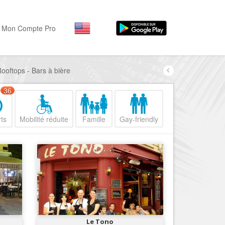
Mon Compte Pro
Rooftops - Bars à bière
Par activité
Par quartiers
Nice Promenade des Angl
Séjourner
36
Hôtels, ...
Nice Promenade du Paillo
ts
Mobilité réduite
Famille
Gay-friendly
Visiter
Nice le Port
Musées, ...
Nice le Vieux Nice
Sortir
Nice le Coeur de Ville
Restaurants, ...
Nice les Collines Niçoises
Commerces
Mode, ...
Nice le petit Marais Niçois
Loisirs
Nice la plaine du Var
Le Tono
Plages, sports, ...