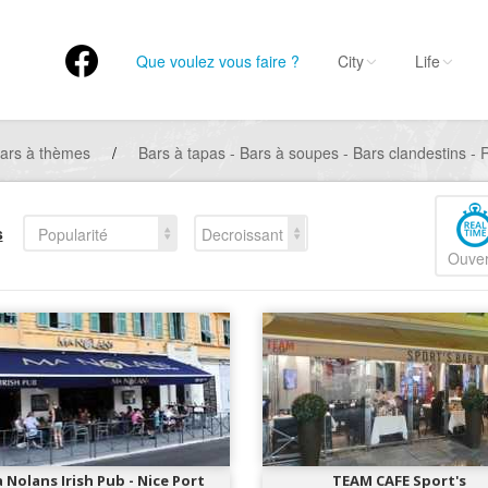
Que voulez vous faire ?
City
Life
ars à thèmes
/
Bars à tapas - Bars à soupes - Bars clandestins - 
s
Popularité
Decroissant
Ouver
 Nolans Irish Pub - Nice Port
TEAM CAFE Sport's