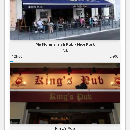
Ma Nolans Irish Pub - Nice Port
Pub
12h00
2h00
King's Pub