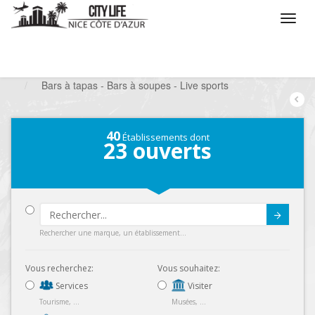
/
Que voulez vous faire ?
/
Sortir
/
Bars à thèmes
/
Bars à tapas - Bars à soupes - Live sports
40
Établissements dont
23
ouverts
Submit
Rechercher une marque, un établissement...
Vous recherchez:
Vous souhaitez:
Services
Visiter
Tourisme, ...
Musées, ...