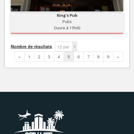
King's Pub
Pubs
Ouvre à 17h00
Nombre de résultats
12 par
page
«
1
2
3
4
5
6
7
8
9
»