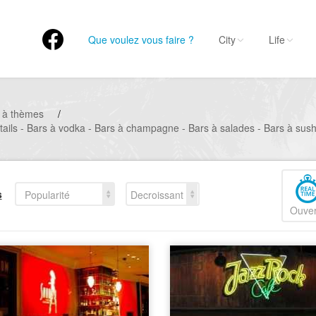
Que voulez vous faire ?
City
Life
 à thèmes
/
ktails - Bars à vodka - Bars à champagne - Bars à salades - Bars à sus
s
Popularité
Decroissant
Ouver