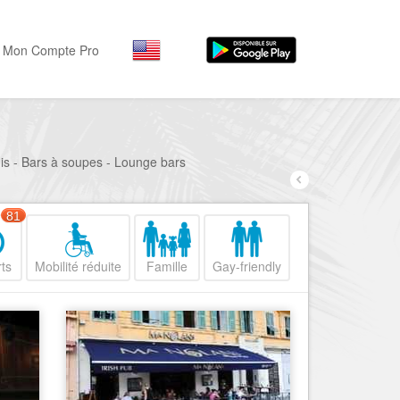
Mon Compte Pro
Par activité
Par quartiers
Nice Promenade des Angl
Séjourner
his - Bars à soupes - Lounge bars
Hôtels, ...
Nice Promenade du Paillo
Visiter
81
Nice le Port
Musées, ...
Nice le Vieux Nice
ts
Mobilité réduite
Famille
Gay-friendly
Sortir
Nice le Coeur de Ville
Restaurants, ...
Nice les Collines Niçoises
Commerces
Mode, ...
Nice le petit Marais Niçois
Loisirs
Nice la plaine du Var
Plages, sports, ...