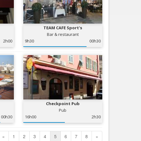
TEAM CAFE Sport's
Bar & restaurant
2h00
9h30
00h30
Checkpoint Pub
Pub
00h30
16h00
2h30
«
1
2
3
4
5
6
7
8
»