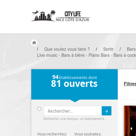
/
Que voulez vous faire ?
/
Sortir
/
Bars
Live music - Bars à bière - Piano Bars - Bars à coc
94
Établissements dont
81
ouverts
Filtre
Submit
Rechercher une marque, un établissement...
Vous recherchez:
Vous souhaitez: