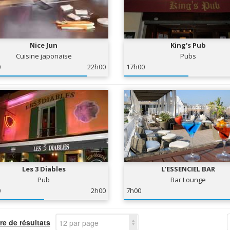
Nice Jun
King's Pub
Cuisine japonaise
Pubs
0
22h00
17h00
Les 3 Diables
L'ESSENCIEL BAR
Pub
Bar Lounge
0
2h00
7h00
e de résultats
12 par page