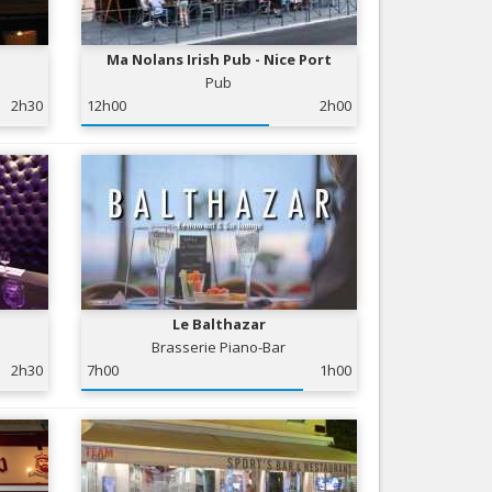
Nice le Carré d’Or
Services
Nice Aéroport
Ma Nolans Irish Pub - Nice Port
Tourisme, ...
Pub
2h30
12h00
2h00
Le Balthazar
Brasserie Piano-Bar
2h30
7h00
1h00