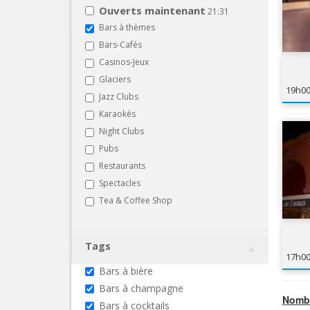
Ouverts maintenant
21:31
Bars à thèmes
Bars-Cafés
Casinos-Jeux
Glaciers
19h0
Jazz Clubs
Karaokés
Night Clubs
Pubs
Restaurants
Spectacles
Tea & Coffee Shop
Tags
17h0
Bars à bière
Bars à champagne
Nombr
Bars à cocktails