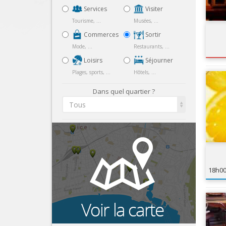
Services
Visiter
Tourisme, ...
Musées, ...
Commerces
Sortir
Mode, ...
Restaurants, ...
Loisirs
Séjourner
Plages, sports, ...
Hôtels, ...
Dans quel quartier ?
Tous
18h0