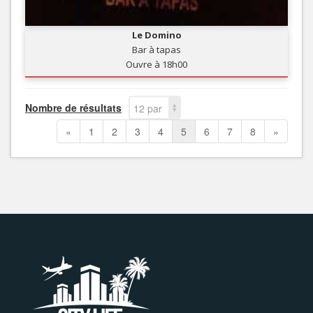
Le Domino
Bar à tapas
Ouvre à 18h00
Nombre de résultats
12 par
page
«
1
2
3
4
5
6
7
8
»