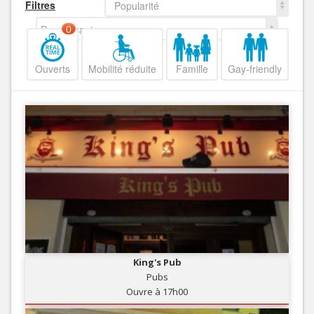
Filtres
Popularité
Decroissant
0
Ouverts
Mobilité réduite
Famille
Gay-friendly
King's Pub
Pubs
Ouvre à 17h00