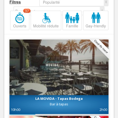
Filtres
Popularité
Decroissant
37
Ouverts
Mobilité réduite
Famille
Gay-friendly
Coup de coeur
LA MOVIDA - Tapas Bodega
Bar à tapas
10h00
2h00