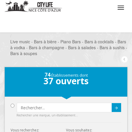
/
Que voulez vous faire ?
/
Sortir
/
Bars à thèmes
/
Live music - Bars à bière - Piano Bars - Bars à cocktails - Bars
à vodka - Bars à champagne - Bars à salades - Bars à sushis -
Bars à soupes
74
Établissements dont
37
ouverts
Submit
Rechercher une marque, un établissement...
Vous recherchez:
Vous souhaitez: