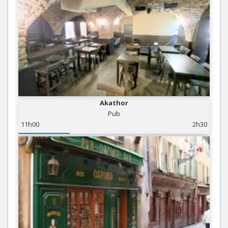
Akathor
Pub
11h00
2h30