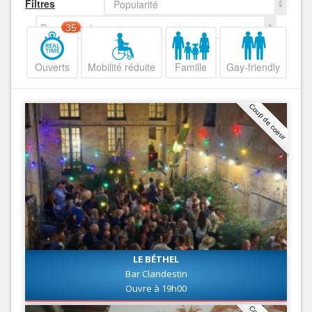
Filtres
Popularité
Decroissant
35
Ouverts
Mobilité réduite
Famille
Gay-friendly
Coup de coeur
LE BÉTHEL
Bar Clandestin
Ouvre à 19h00