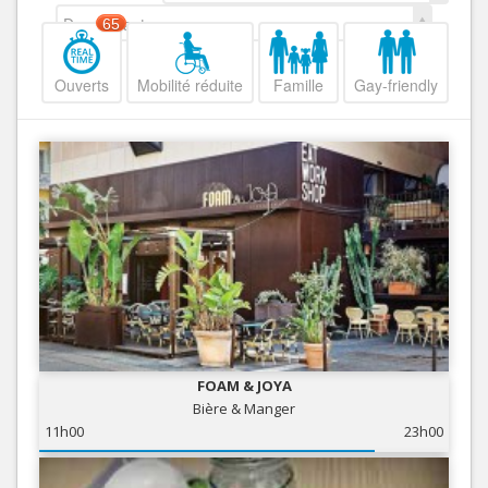
Decroissant
65
Ouverts
Mobilité réduite
Famille
Gay-friendly
FOAM & JOYA
Bière & Manger
11h00
23h00