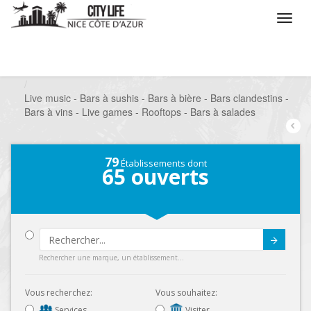
/
Que voulez vous faire ?
/
Sortir
/
Bars à thèmes
/
Live music - Bars à sushis - Bars à bière - Bars clandestins -
Bars à vins - Live games - Rooftops - Bars à salades
79
Établissements dont
65
ouverts
Submit
Rechercher une marque, un établissement...
Vous recherchez:
Vous souhaitez:
Services
Visiter