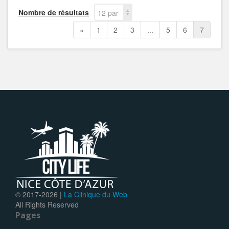
Nombre de résultats
12 par
page
«
1
2
3
...
5
6
7
© 2017-
2026 |
La Clinique du Web
All Rights Reserved
Pages